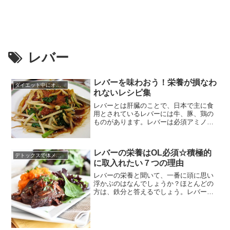
レバー
レバーを味わおう！栄養が損なわ
ダイエット中にオススメの食材
れないレシピ集
レバーとは肝臓のことで、日本で主に食
用とされているレバーには牛、豚、鶏の
ものがあります。レバーは必須アミノ酸
をバランス良く含み、ビタミンも豊富に
含まれていることから栄養の宝庫とも呼
ばれています。特にビタミンAとビタミン
レバーの栄養はOL必須☆積極的
B２はレバー５０gで、成人が一日の必要
デトックスで体メンテナンス
に取入れたい７つの理由
量をまかなうことができます。栄養価的
に牛も豚も鶏もあまり違いはな...
レバーの栄養と聞いて、一番に頭に思い
浮かぶのはなんでしょうか？ほとんどの
方は、鉄分と答えるでしょう。レバー
は、そのくらい鉄分が多く含まれている
食品なのです。特に、毎月大量の血液と
共に鉄分を失ってしまう女性にとって
は、本当に有難い食材と言えます。とこ