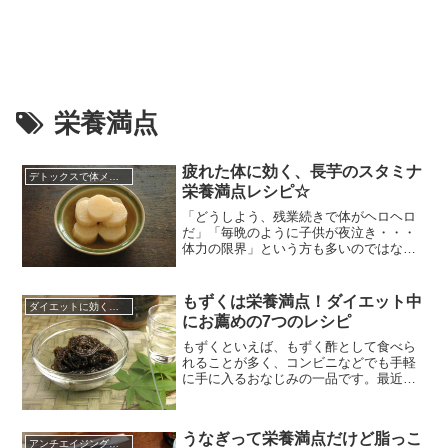
栄養満点
疲れた体に効く、長芋のスタミナ
デトックスで体メンテナンス
栄養満点レシピ☆
「どうしよう、残業続きで体がヘロヘロ
だ」「毎晩のように子供が夜泣き・・・
体力の限界」という方も多いのではない
でしょうか。年齢と共に体力や回復力が
低下するのは仕方のないことですが、毎
日疲れて溜息ばかりついていては、人生
もずくは栄養満点！ダイエット中
ダイエットに効くレシピ
楽しくありません！体の内側からパワー
にお薦めの7つのレシピ
がみなぎってくるような、生き生きとし
た日々を送りましょう。そこで今回...
もずくといえば、もずく酢として食べら
れることが多く、コンビニなどでも手軽
に手に入るおなじみの一品です。最近で
は、もずくのカロリーの低さや食物繊
維、栄養成分などが注目され、スーパー
の海産物コーナーに行けば、三杯酢や黒
うなぎって栄養満点だけど脂っこ
酢など、もずく酢だけでも数種類のもの
アンチエイジングに効く食べ物