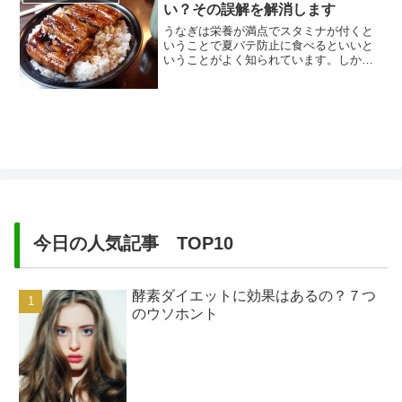
い？その誤解を解消します
が売られています。もずくは海藻です。
栄養素としては、特にビタミンｋの含...
うなぎは栄養が満点でスタミナが付くと
いうことで夏バテ防止に食べるといいと
いうことがよく知られています。しか
し、スーパーで売っているうなぎの蒲焼
きや、うなぎ屋さんで出てくるうな重な
どは、甘いタレがたっぷりかかっていて
見るからにカロリーが高そうに見えま
す。また、食べた時にとろける様な食感
があるので脂肪分がたくさん含まれて
い...
今日の人気記事 TOP10
酵素ダイエットに効果はあるの？７つ
のウソホント