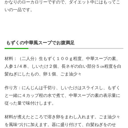
かなりのローカロリーですので、ダイエット中にはもってこ
いの一品です。
もずくの中華風スープでお腹満足
材料：（二人分）生もずく１００ｇ程度、中華スープの素、
人参１/４本、しいたけ２個、長ネギの白い部分５㎝程度を白
髪ねぎにしたもの、卵１個、ごま油少々
作り方：にんじんは千切り、しいたけはスライスし、もずく
と一緒に４カップ程の水で煮て、中華スープの素の表示量に
従った量で味付けします。
材料が煮えたところで溶き卵をまわし入れます。ごま油少々
を風味づけに加えます。器に盛り付けて、白髪ねぎをのせ