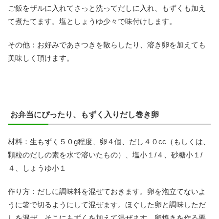
ご飯をザルに入れてさっと洗ってだしに入れ、もずくも加え
て煮たてます。塩としょうゆ少々で味付けします。
その他：お好みであさつきを散らしたり、溶き卵を加えても
美味しく頂けます。
お弁当にぴったり、もずく入りだし巻き卵
材料：生もずく５０g程度、卵４個、だし４０cc（もしくは、
顆粒のだしの素を水で溶いたもの）、塩小１/４、砂糖小１/
４、しょうゆ小１
作り方：だしに調味料を混ぜておきます。卵を泡立てないよ
うに箸で切るようにして混ぜます。ほぐした卵と調味しただ
しを混ぜ、そこにもずくを加えて混ぜます。卵焼きを作る要