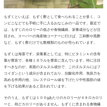
もずくといえば、もずく酢として食べられることが多く、コ
ンビニなどでも手軽に手に入るおなじみの一品です。最近で
は、もずくのカロリーの低さや食物繊維、栄養成分などが注
目され、スーパーの海産物コーナーに行けば、三杯酢や黒酢
など、もずく酢だけでも数種類のものが売られています。
もずくは海藻です。栄養素としては、特にビタミンｋの含有
量が豊富で、各種ミネラルを豊富に含んでいます。特に注目
すべきなのが、表面のヌルヌル成分で、このヌルヌルにはフ
コイダンという成分が含まれており、抗酸化作用、免疫力を
高める作用の他、コレステロール値を下げたり中性脂肪の値
を下げる効果があると言われています。
そのうえ、もずくは１００gあたりのカロリーが４キロカロリ
ーと、殆どカロリーがありません。もずくに含まれる食物繊