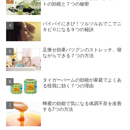
トの効能と７つの秘密
バイバイにきび！ツルツルおでこでニ
キビ０になる９つの秘訣
足痩せ効果バツグンのストレッチ、寝
ながらできる７つの方法
タイガーバームの効能が家庭でよくあ
る怪我に効く７つの理由
蜂蜜の効能で気になる体調不良を改善
する7つの方法