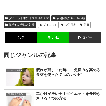
ダイエット中にオススメの食材
疲労回復に効く食べ物
肌荒れの予防と対策
ダイエット
疲労回復
美肌
X
LINE
コピー
同じジャンルの記事
疲れが溜まった時に。免疫力を高める
デトックスで体メンテナンス
食材を使った７つのレシピ
二か月が決め手！ダイエットを長続き
クチコミで人気のダイエット
させる７つの方法