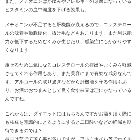
また、メチオニンはかゆみやアレルギーの原因になっている
ヒスタミンの血中濃度を下げる効果も。
メチオニンが不足すると肝機能が衰えるので、コレステロー
ルの沈着や動脈硬化、抜け毛などもおこります。また利尿能
力が低下するためむくみが生じたり、感染症にもかかりやす
くなります。
痩せるために気になるコレステロールの排出やむくみを軽減
させてくれる作用もあり、また美容にまで有効な成分なんで
す。アルコールの取り過ぎなどから肝機能を守る作用もあ
り、お酒のおつまみとして良く食す枝豆は理にかなっている
んですね。
これからは、ダイエットにはもちろんですがお酒を頂く際に
も枝豆を意識的にとるようにすると二日酔いなどの軽減も期
待できるのでは？
枝豆は茹でて頂く事が多いですが、アルミホイル等でホイル