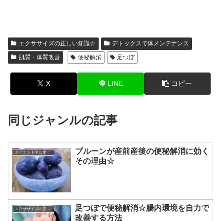
エクササイズの正しい知識☆
デトックスで体メンテナンス
肌質・体質改善
便秘解消
足つぼ
X
LINE
コピー
同じジャンルの記事
プルーンが産前産後の便秘解消に効く
ダイエット中にオススメの食材
その理由☆
足つぼで便秘解消☆腸内環境を自力で
エクササイズの正しい知識☆
改善する方法