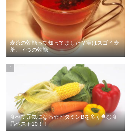
麦茶の効能って知ってました？実はスゴイ麦
茶、７つの効能
食べて元気になる☆ビタミンBを多く含む食
品ベスト10！！