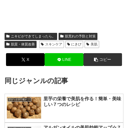
ニキビができてしまったら。
肌荒れの予防と対策
肌質・体質改善
スキンケア
にきび
美肌
X
LINE
コピー
同じジャンルの記事
里芋の栄養で美肌を作る！簡単・美味
デトックスで体メンテナンス
しい７つのレシピ
アルガンオイルの美肌効能アップ☆７