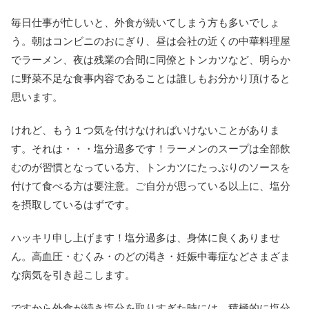
毎日仕事が忙しいと、外食が続いてしまう方も多いでしょ
う。朝はコンビニのおにぎり、昼は会社の近くの中華料理屋
でラーメン、夜は残業の合間に同僚とトンカツなど、明らか
に野菜不足な食事内容であることは誰しもお分かり頂けると
思います。
けれど、もう１つ気を付けなければいけないことがありま
す。それは・・・塩分過多です！ラーメンのスープは全部飲
むのが習慣となっている方、トンカツにたっぷりのソースを
付けて食べる方は要注意。ご自分が思っている以上に、塩分
を摂取しているはずです。
ハッキリ申し上げます！塩分過多は、身体に良くありませ
ん。高血圧・むくみ・のどの渇き・妊娠中毒症などさまざま
な病気を引き起こします。
ですから外食が続き塩分を取りすぎた時には、積極的に塩分