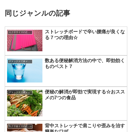
同じジャンルの記事
ストレッチボードで辛い腰痛が良くな
エクササイズの正しい知識☆
る７つの理由☆
数ある便秘解消方法の中で、即効効く
デトックスで体メンテナンス
ものベスト７
便秘の解消が即効で実現する☆おスス
デトックスで体メンテナンス
メの7つの食品
背中ストレッチで肩こりや歪みを治す
エクササイズの正しい知識☆
簡単なワザ