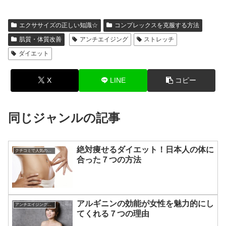
エクササイズの正しい知識☆
コンプレックスを克服する方法
肌質・体質改善
アンチエイジング
ストレッチ
ダイエット
X
LINE
コピー
同じジャンルの記事
絶対痩せるダイエット！日本人の体に
クチコミで人気のダイエット
合った７つの方法
アルギニンの効能が女性を魅力的にし
アンチエイジングに効く食べ物
てくれる７つの理由