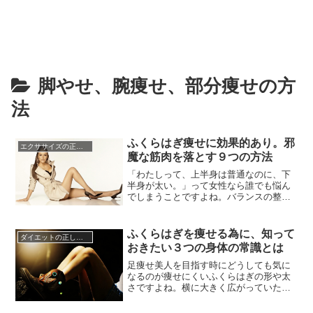
脚やせ、腕痩せ、部分痩せの方
法
ふくらはぎ痩せに効果的あり。邪
エクササイズの正しい知識☆
魔な筋肉を落とす９つの方法
「わたしって、上半身は普通なのに、下
半身が太い。」って女性なら誰でも悩ん
でしまうことですよね。バランスの整っ
た太モモ、ふくらはぎが痩せてスッとし
たスタイルは女性の憧れです。女性とし
て、生まれたからには年中ファッション
ふくらはぎを痩せる為に、知って
ダイエットの正しい知識
を楽しみたいものです。春夏は、サンダ
おきたい３つの身体の常識とは
ルで美脚ファッションで決めたいし、秋
冬は、ブーツで美脚ファッションで...
足痩せ美人を目指す時にどうしても気に
なるのが痩せにくいふくらはぎの形や太
さですよね。横に大きく広がっていた
り、外側ばかりが張り出していたり、足
首は細いのにボテっとしたふくらはぎを