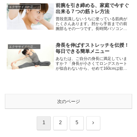
は、あのブヨブヨで、くびれのないお腹
前腕を引き締める、家庭で今すぐ
エクササイズの正しい知識☆
が好きなんだ」という男性はなかなかい
出来る７つの筋トレ方法
ないと思います。いたとしても、太...
普段意識しないうちに使っている筋肉が
たくさんあります。肘から手首までの前
腕部もその一つです。長時間パソコンの
キーボードを叩いていると、手首から始
まって、肘の下あたりまでの前腕、だん
だんだるくなって張ってくることはあり
身長を伸ばすストレッチを伝授！
エクササイズの正しい知識☆
ませんか?その張りは前腕部に疲れがたま
毎日できる簡単メニュー
ってきた証拠です。前腕部に疲れがたま
ってくると、肩や背中まで凝って...
あなたは、ご自分の身長に満足していま
すか？「身長が小さくてロングスカート
が似合わないから、せめて160cmは欲し
かった」「180cm以上あれば、もっと女
性にモテたかもしれないのに…」と身長
に関するコンプレックスを抱える人は、
たくさんいます。そこで、身長を伸ばす
努力をしてみましょう！何もせずにただ
ボーっと過ごしているだけ...
次のページ
次
1
2
5
へ