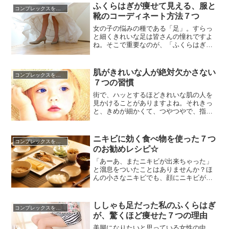
ふくらはぎが痩せて見える、服と
コンプレックスを克服する方法
靴のコーディネート方法７つ
女の子の悩みの種である「足」。すらっ
と細くきれいな足は皆さんの憧れですよ
ね。そこで重要なのが、「ふくらはぎ」
です。ふくらはぎは、足の細さを決定す
るともいわれており、この部分で足が細
いかどうかの印象が変わってしまいま
肌がきれいな人が絶対欠かさない
コンプレックスを克服する方法
す。しかし、ふくらはぎが細くないと嘆
７つの習慣
いている方、実は毎日の服と靴のコーデ
ィネートの仕方でその見え方はずいぶ...
街で、ハッとするほどきれいな肌の人を
見かけることがありますよね。それきっ
と、きめが細かくて、つやつやで、指で
押すとピンと跳ね返りそうなのが見るだ
けでわかる健康な肌。そういう肌の持ち
主は、共通して若々しく健康的です。
ニキビに効く食べ物を使った７つ
コンプレックスを克服する方法
「私もそんな肌になりたい!!」と思ってい
のお勧めレシピ☆
る人は多いはず。では肌がきれいな人
は、一体どうやってその美しさを保...
「あーあ、またニキビが出来ちゃった」
と溜息をついたことはありませんか？ほ
んの小さなニキビでも、顔にニキビが出
来ているというだけで、テンションは下
がってしまいますよね～。高級な化粧水
や美容クリームを塗ってニキビを治そう
ししゃも足だった私のふくらはぎ
コンプレックスを克服する方法
としてもなかなか治らない。皮膚科に行
が、驚くほど痩せた７つの理由
って強めの薬を貰っても、一時は治るけ
れどまた出てきてしまう。青春時代...
美脚になりたいと思っている女性の中