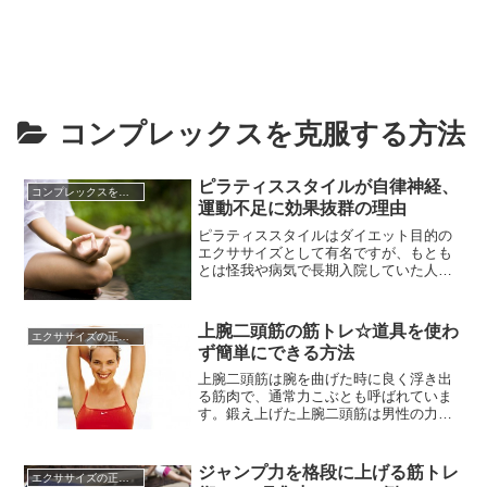
コンプレックスを克服する方法
ピラティススタイルが自律神経、
コンプレックスを克服する方法
運動不足に効果抜群の理由
ピラティススタイルはダイエット目的の
エクササイズとして有名ですが、もとも
とは怪我や病気で長期入院していた人が
社会復帰のために行うリハビリの運動と
して開発された経緯を持ちます。そのた
め筋力や体の柔軟性に関係なく誰でも行
上腕二頭筋の筋トレ☆道具を使わ
エクササイズの正しい知識☆
うことができます。ピラティスは腹式呼
ず簡単にできる方法
吸により交感神経を活発にし、体や頭を
すっきりさせていく効果があります...
上腕二頭筋は腕を曲げた時に良く浮き出
る筋肉で、通常力こぶとも呼ばれていま
す。鍛え上げた上腕二頭筋は男性の力強
いイメージを作り出し、ボディビルのポ
ーズでもよく見られますよね。上腕二頭
筋の役割は大きく腕を振り下ろす動作
ジャンプ力を格段に上げる筋トレ
エクササイズの正しい知識☆
や、投げる動作をする時に重要な筋肉