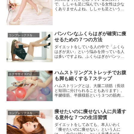
で、ししゃも足に悩んでいる女性は少な
くありませんよね。ししゃも足というの
は、ふくらはぎだけが目立って太い足の
ことです。ふくらはぎは「第二の心臓」
とも呼ばれ、血液を心臓に送り返すポン
プのような役割を果たしている箇所で
す。下半身はもともと重力の関係でむく
パンパンなふくらはぎが確実に痩
コンプレックスを克服する方法
みやすい部分ですが、さらに運動不足
せるための７つの方法
や...
ダイエットをしている人の中で「ふくら
はぎが太い」という悩みを持っている人
は多いですよね。ふくらはぎがパンッと
張っていると、脚全体が太く見えてしま
うし、ヒールを履いた時の脚の形がアン
バランスに見えてしまいます。ふくらは
ハムストリングストレッチでお腹
エクササイズの正しい知識☆
ぎがパンパンになってしまう原因はいろ
も脚も細くする７ステップ
いろあり、その一つは「むくみ」です。
立ったまま、座ったまま…と長時間...
ハムストリングとは、大腿二頭筋（長頭
と短頭に分けられることもあります）、
半腱様筋、半膜様筋という３つの筋肉を
まとめた総称です。大腿二頭筋は太もも
の裏側の外側にあります。半腱様筋は太
ももの内側の浅い所にあります。半膜様
痩せたいのに痩せない人に共通す
コンプレックスを克服する方法
筋は太ももの内側の深い所にあります。
る意外な７つの生活習慣
ハムストリングは比較的大きな筋肉です
し、直接脚のラインに影響を与える...
ダイエットをしてみても、本人いわく
「痩せたいのに痩せない」という人に