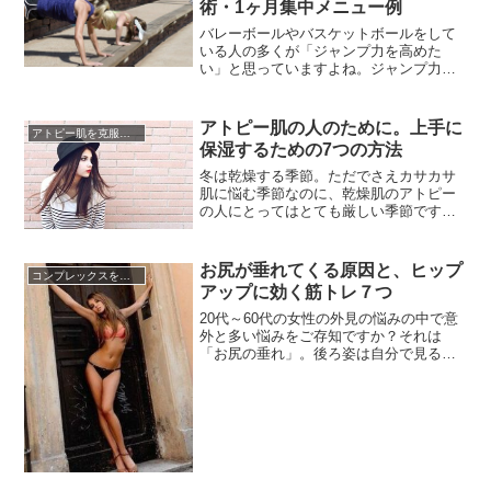
術・1ヶ月集中メニュー例
で、筋肉の構造が体の外側に近い長頭と
体の内側に近い短頭の大きく２つに分
バレーボールやバスケットボールをして
類...
いる人の多くが「ジャンプ力を高めた
い」と思っていますよね。ジャンプ力が
アップすれば攻撃性がアップするだけで
はなく、守りの壁も厚くなり、試合を進
めるにあたって非常に有利になる事でし
アトピー肌の人のために。上手に
アトピー肌を克服する
ょう。けれども、ただ毎日のほほんと過
保湿するための7つの方法
ごしていてもジャンプ力はアップしませ
ん。ジャンプ力をアップさせるために...
冬は乾燥する季節。ただでさえカサカサ
肌に悩む季節なのに、乾燥肌のアトピー
の人にとってはとても厳しい季節です。
アトピーの乾燥肌は、肌の表面の角質が
ささくれていて、そのささくれで神経が
敏感になっています。そこに異物が入り
お尻が垂れてくる原因と、ヒップ
コンプレックスを克服する方法
込んだり体が温まったりすると神経を刺
アップに効く筋トレ７つ
激してかゆくなってしまうのです。冬は
特に汗をかきにくく肌の表面が乾燥...
20代～60代の女性の外見の悩みの中で意
外と多い悩みをご存知ですか？それは
「お尻の垂れ」。後ろ姿は自分で見る機
会がなかなかありませんよね。それだけ
に気になって仕方がなかったりもしま
す。また、見えないのでお尻が垂れてき
たことに気づかないだけでなく、垂れた
お尻は老けた印象を与えてしまいます。
「若い頃のような張りのあるお尻を...