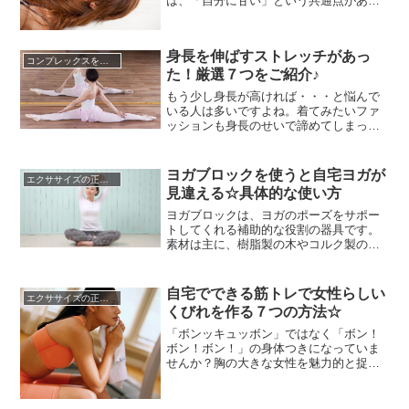
は、「自分に甘い」という共通点があり
ます。「楽して痩せたい」という思いか
ら間違ったダイエットに挑戦してみた
り、飽きっぽかったり。そして、それ
身長を伸ばすストレッチがあっ
は、生活習慣という形で表れていきま
コンプレックスを克服する方法
た！厳選７つをご紹介♪
す。自分では無意識にやり過ごしている
生活習慣を客観的にみつめて、ほんの少
もう少し身長が高ければ・・・と悩んで
し改め...
いる人は多いですよね。着てみたいファ
ッションも身長のせいで諦めてしまった
り、身長を高く見せようと無理をしてヒ
ールの高い靴ばかり履いている人もたく
さんいらっしゃる事でしょう。しかし、
ヨガブロックを使うと自宅ヨガが
エクササイズの正しい知識☆
いくらカルシウムをとっても、成人を過
見違える☆具体的な使い方
ぎると骨の成長が止まってしまうため、
身長を伸ばすことは不可能に近いと...
ヨガブロックは、ヨガのポーズをサポー
トしてくれる補助的な役割の器具です。
素材は主に、樹脂製の木やコルク製のも
のがあります。使い方によって、柔らか
いヨガブロックがいい場合と堅いヨガブ
ロックがいい場合があるので、2種類持っ
自宅でできる筋トレで女性らしい
エクササイズの正しい知識☆
ておくといいでしょう。また、ヨガブロ
くびれを作る７つの方法☆
ックは人はポーズによって、適切な高さ
が異なります。そのため、高さの...
「ボンッキュッボン」ではなく「ボン！
ボン！ボン！」の身体つきになっていま
せんか？胸の大きな女性を魅力的と捉え
る男性は多いでしょう。肉付きのいいお
尻も、ガリガリよりは好きだと言ってく
れる男性もいると思います。けれど「僕