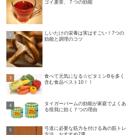
ゴイ麦茶、７つの効能
しいたけの栄養は実はすごい！7つの
効能と調理のコツ
食べて元気になる☆ビタミンBを多く
含む食品ベスト10！！
タイガーバームの効能が家庭でよくあ
る怪我に効く７つの理由
弓道に必要な筋力を付ける為の筋トレ
方法、おすすめ7選