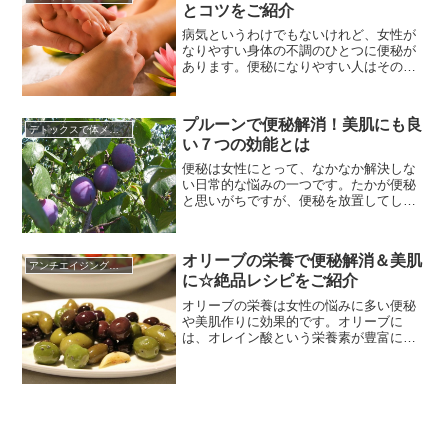
とコツをご紹介
目されているのがプルーンです。日本で
はドライフルーツとして流通してい...
病気というわけでもないけれど、女性が
なりやすい身体の不調のひとつに便秘が
あります。便秘になりやすい人はその状
態に慣れてしまって、数日間お通じがな
くても平気になってしまうことも少なく
ありません。ですが、便秘を放置するこ
プルーンで便秘解消！美肌にも良
とは、その他いろいろな身体の不調を引
デトックスで体メンテナンス
い７つの効能とは
き起こすことにつながります。腹痛や頭
痛、肩こり、アレルギーや免疫力の...
便秘は女性にとって、なかなか解決しな
い日常的な悩みの一つです。たかが便秘
と思いがちですが、便秘を放置してしま
うと、腹痛だけではなく、頭痛、肩こ
り、痔、アレルギーといった様々な病気
を引き起こしてしまうこともがありま
オリーブの栄養で便秘解消＆美肌
す。そのなかでも特に女性にとって困る
アンチエイジングに効く食べ物
に☆絶品レシピをご紹介
のは、肌荒れですね。便秘と肌荒れは切
っても切れない関係にあるのです。女
オリーブの栄養は女性の悩みに多い便秘
性...
や美肌作りに効果的です。オリーブに
は、オレイン酸という栄養素が豊富に含
まれていて、このオレイン酸には胃や腸
の働きを整える作用があるのです。ま
た、血流の流れを良くする作用があるビ
タミンE、アンチエイジングの効果がある
とされるポリフェノールも含まれている
ため、オリーブは美容と健康を気にす...