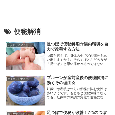
便秘解消
足つぼで便秘解消☆腸内環境を自
エクササイズの正しい知識☆
力で改善する方法
つぼと言えば、身体の中でどの部分を思
い出しますか？おそらくほとんどの方が
「足つぼ」と思い浮かべるのではないで
しょうか。足の裏には多くのつぼが存在
していますし、自分で簡単に押すことが
出来るので、男女問わず足つぼマッサー
プルーンが産前産後の便秘解消に
ダイエット中にオススメの食材
ジに興味を持つ方は非常に増えていま
効くその理由☆
す。そこで今回は、特に女性の方が頭を
悩ませている「便秘」に効果的な足の...
妊娠中や産後はつらい便秘に悩む女性は
多いようです。もともと便秘気味でなく
でも、妊娠中の体調の変化で便秘になっ
てしまう人も多くいます。妊娠中や産後
の授乳中は便秘薬を服用できないことも
あるため、食生活で便秘を解消していき
足つぼで便秘が改善！7つのつぼ
ましょう。便秘の解消に効果があると注
エクササイズの正しい知識☆