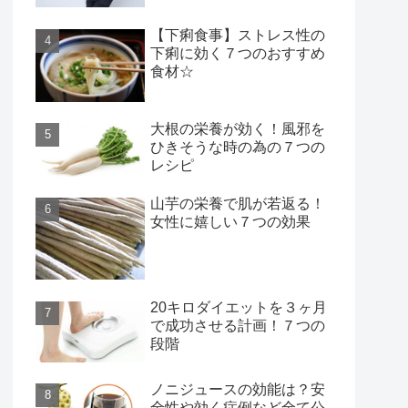
【下痢食事】ストレス性の
下痢に効く７つのおすすめ
食材☆
大根の栄養が効く！風邪を
ひきそうな時の為の７つの
レシピ
山芋の栄養で肌が若返る！
女性に嬉しい７つの効果
20キロダイエットを３ヶ月
で成功させる計画！７つの
段階
ノニジュースの効能は？安
全性や効く症例など全て公