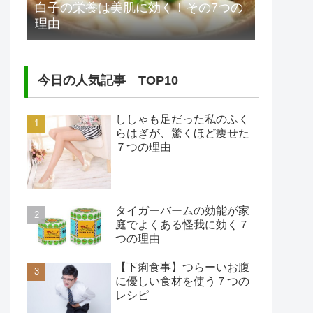
白子の栄養は美肌に効く！その7つの
理由
今日の人気記事 TOP10
ししゃも足だった私のふく
らはぎが、驚くほど痩せた
７つの理由
タイガーバームの効能が家
庭でよくある怪我に効く７
つの理由
【下痢食事】つらーいお腹
に優しい食材を使う７つの
レシピ