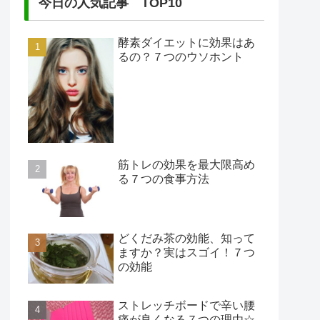
今日の人気記事 TOP10
酵素ダイエットに効果はあ
るの？７つのウソホント
筋トレの効果を最大限高め
る７つの食事方法
どくだみ茶の効能、知って
ますか？実はスゴイ！７つ
の効能
ストレッチボードで辛い腰
痛が良くなる７つの理由☆