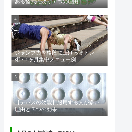
ある怪我に効く７つの理由
ジャンプ力を格段に上げる筋トレ
術・1ヶ月集中メニュー例
【デパスの効能】服用する人が多い
理由と７つの効果