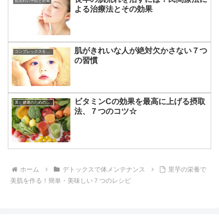
肌荒れの予防と対策
よる治療法とその効果
肌がきれいな人が絶対欠かさない７つ
コンプレックスを克服する方法
の習慣
ビタミンCの効果を最高に上げる摂取
美と健康のための食事法
法、７つのコツ☆
ホーム
デトックスで体メンテナンス
里芋の栄養で
美肌を作る！簡単・美味しい７つのレシピ