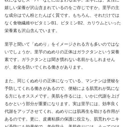
嬉しい栄養が沢山含まれているのをご存じですか。里芋の主
な成分はでん粉とたんぱく質です。もちろん、それだけでは
なく食物繊維やビタミンB1、ビタミンB2、カリウムといった
栄養素も沢山含んでいます。
里芋と聞いて「ぬめり」をイメージされる方も多いのではな
いでしょうか。里芋のぬめりの正体はガラクタンという栄養
素です。ガラクタンとは聞き慣れない名前かもしれません
が、老化を防いでくれる働きがあります。
また、同じくぬめりの正体になっている、マンナンは便秘を
予防してくれる働きがあるので、便秘による肌荒れが気にな
る方にもオススメです。美肌を作るには、いかに代謝を上げ
るかという部分が重要になります。実は里芋には、効率良く
代謝をアップさせてくれ、ぬめりには肌再生を助ける作用が
あるのです。更に、皮膚粘膜の保護に役立ち、肌荒れやニキ
ビ予防にも効果的で、老化防止、美肌作りには、うってつけ