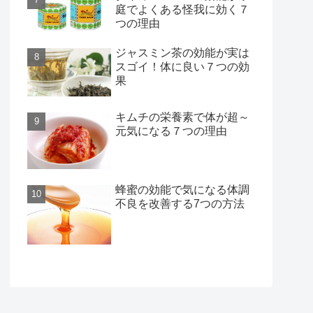
庭でよくある怪我に効く７
つの理由
ジャスミン茶の効能が実は
スゴイ！体に良い７つの効
果
キムチの栄養素で体が超～
元気になる７つの理由
蜂蜜の効能で気になる体調
不良を改善する7つの方法