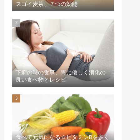
スゴイ麦茶、７つの効能
下痢の時の食事、胃に優しく消化の
良い食べ物とレシピ
食べて元気になる☆ビタミンBを多く