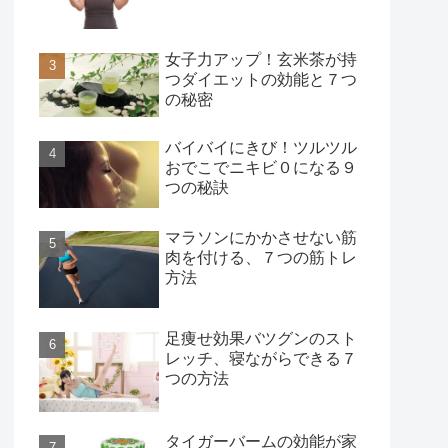
女子力アップ！玄米茶が持
つダイエットの効能と７つ
の秘密
バイバイにきび！ツルツル
おでこでニキビ０になる９
つの秘訣
マラソンにかかさせない筋
肉を付ける、７つの筋トレ
方法
足痩せ効果バツグンのスト
レッチ、寝ながらできる７
つの方法
タイガーバームの効能が家