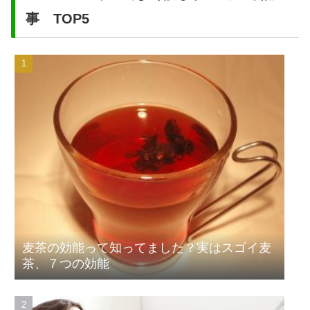
事 TOP5
麦茶の効能って知ってました？実はスゴイ麦
茶、７つの効能