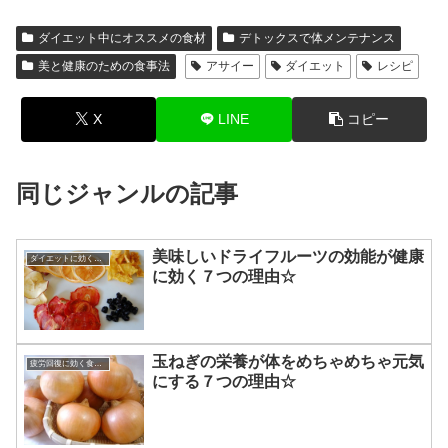
ダイエット中にオススメの食材
デトックスで体メンテナンス
美と健康のための食事法
アサイー
ダイエット
レシピ
X
LINE
コピー
同じジャンルの記事
美味しいドライフルーツの効能が健康
ダイエットに効くレシピ
に効く７つの理由☆
玉ねぎの栄養が体をめちゃめちゃ元気
疲労回復に効く食べ物
にする７つの理由☆