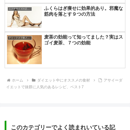
ふくらはぎ痩せに効果的あり。邪魔な
エクササイズの正しい知識☆
筋肉を落とす９つの方法
麦茶の効能って知ってました？実はス
デトックスで体メンテナンス
ゴイ麦茶、７つの効能
ホーム
ダイエット中にオススメの食材
アサイーダ
イエットで抜群に人気のあるレシピ、ベスト7
このカテゴリーでよく読まれいている記