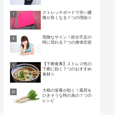
ストレッチボードで辛い腰
痛が良くなる７つの理由☆
危険なサイン！鉄分不足の
時に現れる７つの身体症状
【下痢食事】ストレス性の
下痢に効く７つのおすすめ
食材☆
大根の栄養が効く！風邪を
ひきそうな時の為の７つの
レシピ