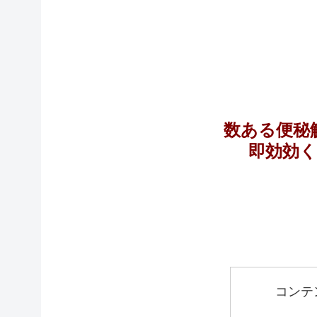
数ある便秘
即効効
コンテ