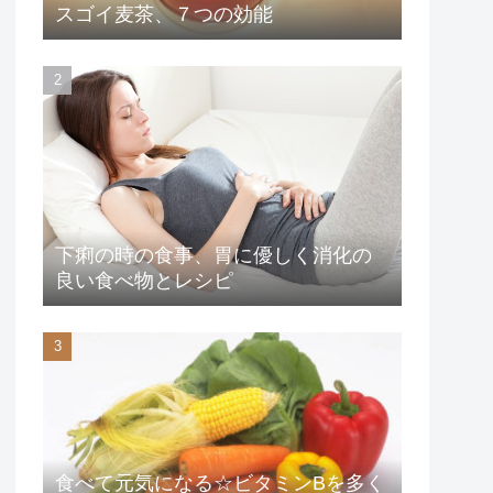
スゴイ麦茶、７つの効能
下痢の時の食事、胃に優しく消化の
良い食べ物とレシピ
食べて元気になる☆ビタミンBを多く