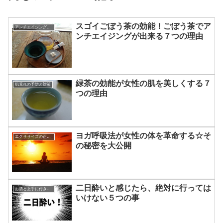
スゴイごぼう茶の効能！ごぼう茶でア
アンチエイジングに効く食べ物
ンチエイジングが出来る７つの理由
緑茶の効能が女性の肌を美しくする７
肌荒れの予防と対策
つの理由
ヨガ呼吸法が女性の体を革命する☆そ
エクササイズの正しい知識☆
の秘密を大公開
二日酔いと感じたら、絶対に行っては
お酒と上手に付き合う方法
いけない５つの事