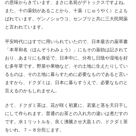
の意味からきています、まさに名前がデトックスですよね。
また、十の薬効があることから、十薬（じゅうやく）とよも
ばれています。ゲンノショウコ、センブリと共に三大民間薬
と言われています。
平安時代にはすでに用いられていたので、日本最古の薬草書
「本草和名（ほんぞうわみょう）」にもその薬効は記されて
おり、あまりにも身近で、日本中に、分布し日陰や湿地を好
む多年草です。野菜や果物など、その土地に生えたりしてい
るものは、その土地に暮らすために必要なものであると言い
ますから、ドクダミは、日本に暮らすうえで、必要なものと
言えるのかもしれません。
さて、ドクダミ茶は、花が咲く初夏に、若葉と茎を天日干し
にして作られます。普通のお茶との入れ方の違いは煮だすの
です。水１リットルを、良く沸騰させ大匙１の、ドクダミ茶
をいれ、７～８分煎じます。