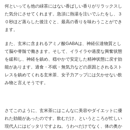
何といっても他の緑茶にはない香ばしい香りがリラックスし
た気分にさせてくれます。急須に熱湯を注いでふたをし、３
０秒ほど蒸らした後注ぐと、最高の香りを味わうことができ
ます。
また、玄米に含まれるアミノ酸GABAは、神経伝達物質とし
て脳や脊髄で働きます。そして、イライラや過度な興奮状態
を緩和し、神経を鎮め、穏やかで安定した精神状態に戻す効
能があります。過食・不眠・無気力などの原因とされるスト
レスを鎮めてくれる玄米茶、女子力アップには欠かせない飲
み物と言えそうです。
さてこのように、玄米茶にはこんなに美容やダイエットに優
れた効能があったのです。飲むだけ、というところが忙しい
現代人にはピッタリですよね。うわべだけでなく、体の奥か