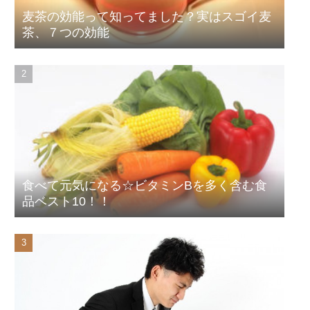
麦茶の効能って知ってました？実はスゴイ麦
茶、７つの効能
食べて元気になる☆ビタミンBを多く含む食
品ベスト10！！