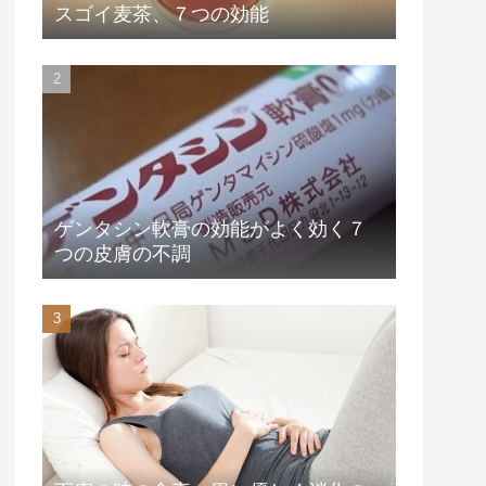
スゴイ麦茶、７つの効能
ゲンタシン軟膏の効能がよく効く７
つの皮膚の不調