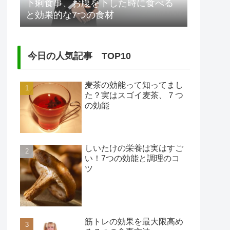
下痢食事、お腹を下した時に食べる
と効果的な7つの食材
今日の人気記事 TOP10
麦茶の効能って知ってまし
た？実はスゴイ麦茶、７つ
の効能
しいたけの栄養は実はすご
い！7つの効能と調理のコ
ツ
筋トレの効果を最大限高め