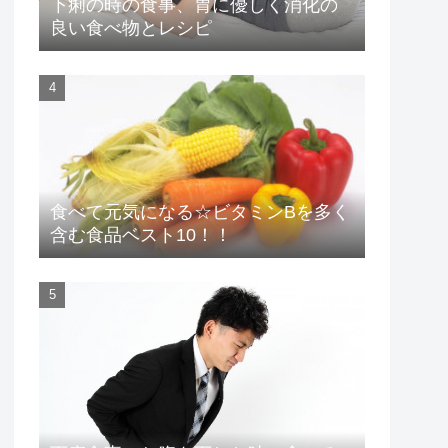
下痢の時の食事、胃に優しく消化の
良い食べ物とレシピ
食べて元気になる☆ビタミンBを多く
含む食品ベスト10！！