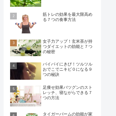
筋トレの効果を最大限高め
る７つの食事方法
女子力アップ！玄米茶が持
つダイエットの効能と７つ
の秘密
バイバイにきび！ツルツル
おでこでニキビ０になる９
つの秘訣
足痩せ効果バツグンのスト
レッチ、寝ながらできる７
つの方法
タイガーバームの効能が家