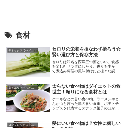
食材
セロリの栄養を損なわず摂ろう☆
デトックスで体メンテナンス
賢い選び方と保存方法
セロリは和名を西洋三つ葉といい、食感
を楽しむサラダにしたり、香りを生かし
て煮込み料理の風味付けにと様々な調理
法が楽しめます。老若男女を問わず、独
特の食感や苦味、香りが苦手という人が
多い野菜ですが、セロリにはエネルギー
太らない食べ物はダイエットの救
ダイエット中にオススメの食材
代謝を助けるビタミンB群、コラーゲンの
世主！頼りになる食材とは
合成や抗酸化作用のあるビタミンC、腸内
環境を整える食物線維が豊富に...
ケーキなどの甘い食べ物、ラーメンやと
んかつと言った脂の多い食事、ポテトチ
ップスを代表するスナック菓子のほかカ
ップ麺など、現代の日本は美味しい食べ
物で溢れています。ジャンクと言われる
ものも、食べると幸せな気分になること
髪にいい食べ物は？女性に嬉しい
コンプレックスを克服する方法
は確かですし、出来ることなら好きな物