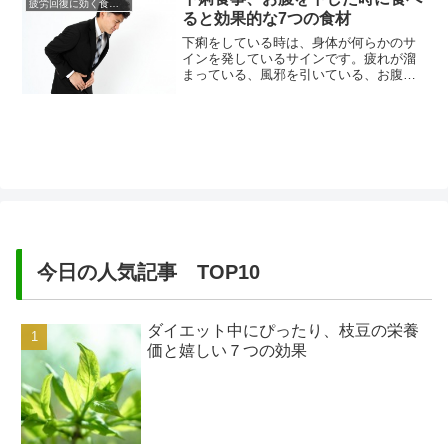
疲労回復に効く食べ物
胃腸をいたわってあげるような食事内容
ると効果的な7つの食材
にして、胃腸を健康な状態に戻してあげ
ることが大切です。たかが下痢と思...
下痢をしている時は、身体が何らかのサ
インを発しているサインです。疲れが溜
まっている、風邪を引いている、お腹が
冷えているなど、思い当たる理由はあり
ませんか？お腹を下して、トイレの前か
らなかなか離れられなくなるようなひど
い下痢は、経験してみないとわからない
辛さがありますよね～。あまりのお腹の
痛さから、ついつい下痢止めの薬に...
今日の人気記事 TOP10
ダイエット中にぴったり、枝豆の栄養
価と嬉しい７つの効果