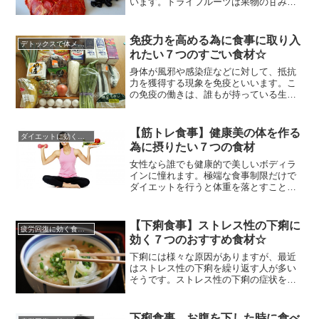
います。ドライフルーツは果物の甘みが
凝縮されていますので、ちょっと小腹が
減った時や疲れた時のエネルギーチャー
ジにも役立ちます。フレッシュフルーツ
免疫力を高める為に食事に取り入
デトックスで体メンテナンス
は８０〜９０％が水分で、健康維持に欠
れたい７つのすごい食材☆
かせないビタミン類やミネラル類、食物
繊維を豊富に含み、夏の火照った体...
身体が風邪や感染症などに対して、抵抗
力を獲得する現象を免疫といいます。こ
の免疫の働きは、誰もが持っている生体
の防御システムですが、ストレス過多や
体の冷えなどで免疫力が低くなっている
人が多いのです。免疫力が低下している
【筋トレ食事】健康美の体を作る
ダイエットに効くレシピ
と風邪をひきやすくなったり、アレルギ
為に摂りたい７つの食材
ー性の病気や生活習慣病、癌などの命に
関わる病気にかかりやすくなります...
女性なら誰でも健康的で美しいボディラ
インに憧れます。極端な食事制限だけで
ダイエットを行うと体重を落とすことは
できますが、体調を崩してしまったり、
リバウンドを繰り返してしまうことがあ
ります。健康美の体を作るためには筋ト
【下痢食事】ストレス性の下痢に
疲労回復に効く食べ物
レが必要になります。適度に筋肉をつけ
効く７つのおすすめ食材☆
ることで基礎代謝が高まり、痩せやすい
体を作るだけではなく、引き締まっ...
下痢には様々な原因がありますが、最近
はストレス性の下痢を繰り返す人が多い
そうです。ストレス性の下痢の症状を改
善していくには、ストレスそのものを上
手に発散していくことが一番の解決にな
るのですが、まずは弱ってしまっている
下痢食事、お腹を下した時に食べ