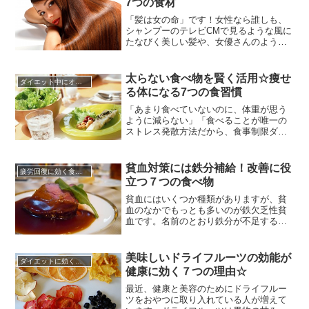
7つの食材
を好きなだけ食べたいですよね。けれど
も食欲のままに食べていては、体重...
「髪は女の命」です！女性なら誰しも、
シャンプーのテレビCMで見るような風に
たなびく美しい髪や、女優さんのような
艶やかな髪色に強い憧れを抱くことでし
ょう。しかしながら、現実はどうでしょ
う。度重なるヘアカラーやパーマで傷ん
太らない食べ物を賢く活用☆痩せ
ダイエット中にオススメの食材
だ髪の毛は枝毛だらけ・年齢を重ねるご
る体になる7つの食習慣
とに髪の毛が細くなってきた・切れ毛や
抜け毛だらけなどの「髪の毛トラ...
「あまり食べていないのに、体重が思う
ように減らない」「食べることが唯一の
ストレス発散方法だから、食事制限ダイ
エットは続ける自信がない」という方
に、オススメのダイエット方法をご紹介
します。それは、食習慣の見直しです。
貧血対策には鉄分補給！改善に役
疲労回復に効く食べ物
食事量を減らしても、炭水化物や揚げ物
立つ７つの食べ物
中心の食事メニューでは痩せることは難
しいですし、反対に栄養不足になって...
貧血にはいくつか種類がありますが、貧
血のなかでもっとも多いのが鉄欠乏性貧
血です。名前のとおり鉄分が不足するこ
とで起こる貧血です。赤血球が１２０日
の寿命で壊れると、鉄はリサイクルされ
て新しい赤血球の材料となるため、鉄が
美味しいドライフルーツの効能が
ダイエットに効くレシピ
失われるのは尿や汗、便から排泄される
健康に効く７つの理由☆
１日に１〜２mgですので、通常は鉄のバ
ランスは保たれます。しかし成長...
最近、健康と美容のためにドライフルー
ツをおやつに取り入れている人が増えて