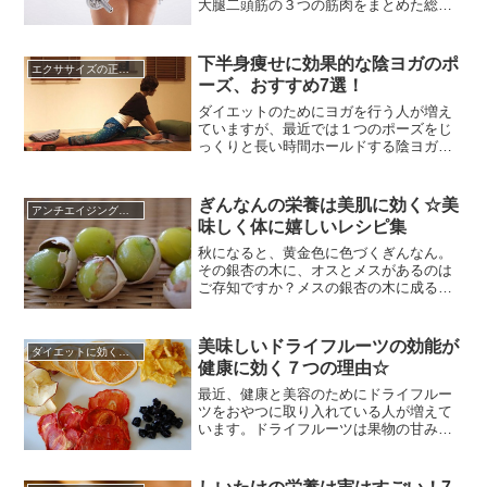
大腿二頭筋の３つの筋肉をまとめた総称
です。ハムストリングは効果的な筋トレ
を行うのが難しい筋肉であるため、スポ
ーツジムにあるようなレッグカールマシ
下半身痩せに効果的な陰ヨガのポ
エクササイズの正しい知識☆
ンを使ったレッグカールというトレーニ
ーズ、おすすめ7選！
ングによるものが一番効果的だと言われ
ていますよね。ですが、毎日スポー...
ダイエットのためにヨガを行う人が増え
ていますが、最近では１つのポーズをじ
っくりと長い時間ホールドする陰ヨガが
注目されていますよね。陰ヨガはパワー
ヨガやアシュタンガヨガのように心拍数
を上げてたくさん汗をかき、筋力をアッ
ぎんなんの栄養は美肌に効く☆美
アンチエイジングに効く食べ物
プさせるヨガとは異なり、１つのポーズ
味しく体に嬉しいレシピ集
を３分から５分と長い時間キープするこ
とで関節を中心にアプローチし、筋...
秋になると、黄金色に色づくぎんなん。
その銀杏の木に、オスとメスがあるのは
ご存知ですか？メスの銀杏の木に成るの
がぎんなんです。中国の古い書物では、
咳や気管支喘息などに効果のある生薬と
して記されています。現在では、タンパ
美味しいドライフルーツの効能が
ダイエットに効くレシピ
ク質、ビタミンＣ、カロチン、そしてカ
健康に効く７つの理由☆
リウムをはじめ、マグネシウム、リン、
鉄など、血や骨にとって大切なミネ...
最近、健康と美容のためにドライフルー
ツをおやつに取り入れている人が増えて
います。ドライフルーツは果物の甘みが
凝縮されていますので、ちょっと小腹が
減った時や疲れた時のエネルギーチャー
ジにも役立ちます。フレッシュフルーツ