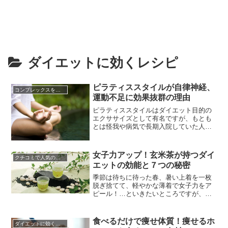
ダイエットに効くレシピ
ピラティススタイルが自律神経、
コンプレックスを克服する方法
運動不足に効果抜群の理由
ピラティススタイルはダイエット目的の
エクササイズとして有名ですが、もとも
とは怪我や病気で長期入院していた人が
社会復帰のために行うリハビリの運動と
して開発された経緯を持ちます。そのた
め筋力や体の柔軟性に関係なく誰でも行
女子力アップ！玄米茶が持つダイ
クチコミで人気のダイエット
うことができます。ピラティスは腹式呼
エットの効能と７つの秘密
吸により交感神経を活発にし、体や頭を
すっきりさせていく効果があります...
季節は待ちに待った春、暑い上着を一枚
脱ぎ捨てて、軽やかな薄着で女子力をア
ピール！…といきたいところですが、そ
の前に気になってくるのが冬の間にため
込んだ体のお肉ですよね。忙しいし、き
ついし、ダイエットも運動もなんだか続
食べるだけで痩せ体質！痩せるホ
ダイエットに効くレシピ
かない…そんなあなたにピッタリなのが