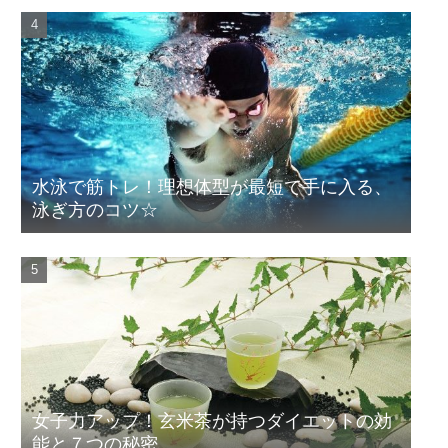
水泳で筋トレ！理想体型が最短で手に入る、
泳ぎ方のコツ☆
女子力アップ！玄米茶が持つダイエットの効
能と７つの秘密