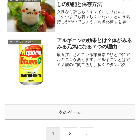
日本では幸水や二十世紀梨などの「和
しの効能と保存方法
梨」のイメージが強いですが、西洋では
「洋梨」やその国ごとの特徴のある梨...
女性なら誰しも「キレイになりたい」
「いつまでも若々しくいたい」という気
持ちが強いでしょう。高級化粧品を購入
して、スペシャルなケアを心がける・エ
ステに足繁く通う・美肌フードを積極的
に食べるなど、日常生活の中で健康・美
アルギニンの効果とは？体がみる
肌作りに取り組んでいる人はたくさんい
ダイエットに効くレシピ
みる元気になる７つの理由
ます。しかしながら、若さや美しさを保
つにはお金がかかるというデメリット...
最近注目されている栄養素のひとつにア
ルギニンがあります。アルギニンとはア
ミノ酸の仲間であり、多くのタンパク質
に含まれている成分で、準必須アミノ酸
と言われています。重要な栄養素として
とらえられている必須アミノ酸とは、人
間が体内で合成できないアミノ酸のこと
を言い、その為食べ物として身体に取り
入れることが必須のアミノ酸です。...
次のページ
次
1
2