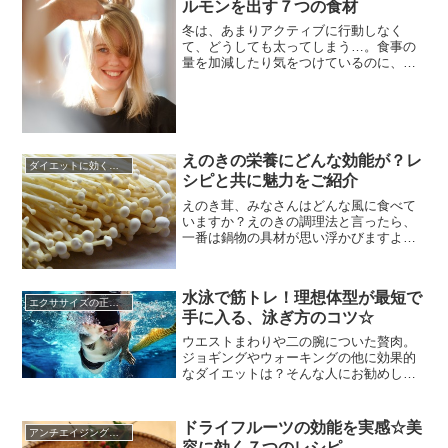
ルモンを出す７つの食材
玄米茶です！このところ、美容に良い効
能があると注目を浴び始めている玄...
冬は、あまりアクティブに行動しなく
て、どうしても太ってしまう…。食事の
量を加減したり気をつけているのに、体
重が増えてしまって…なんて悩みを持っ
ている人、少なくないと思います。「そ
んなに大食いしてないのに、太る!痩せな
い!」という人にぜひ知っていただきたい
ものがあります。それは「痩せるホルモ
ン」。人の気持ちや体にいろいろ...
えのきの栄養にどんな効能が？レ
ダイエットに効くレシピ
シピと共に魅力をご紹介
えのき茸、みなさんはどんな風に食べて
いますか？えのきの調理法と言ったら、
一番は鍋物の具材が思い浮かびますよ
ね。他には、味付けご飯の具に入ってい
たり、よく瓶詰でお目にかかるえのきの
佃煮などもあげられるでしょう。あまり
水泳で筋トレ！理想体型が最短で
調理法にバリエーションがないと思われ
エクササイズの正しい知識☆
手に入る、泳ぎ方のコツ☆
がちなえのきですが、実はそんなえのき
にはとても優れた栄養が沢山含まれて...
ウエストまわりや二の腕についた贅肉。
ジョギングやウォーキングの他に効果的
なダイエットは？そんな人にお勧めした
いのが、水泳での筋トレです。屋内での
水泳なら、強い日差しが照りつける季節
でも、日焼けを気にせず泳ぐことが出来
ドライフルーツの効能を実感☆美
アンチエイジングに効く食べ物
ますし、理想体型になりやすいとも言わ
容に効く７つのレシピ