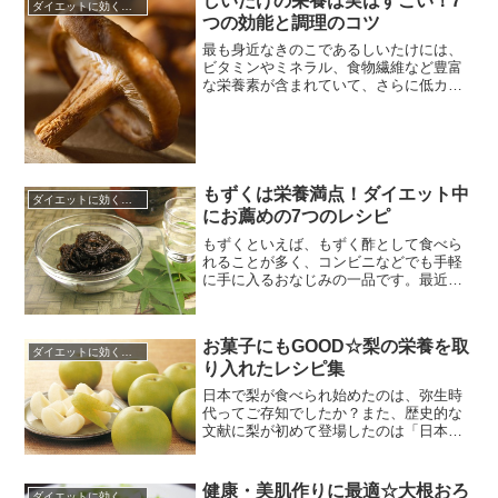
しいたけの栄養は実はすごい！7
ダイエットに効くレシピ
は８０〜９０％が水分で、健康維持に欠
つの効能と調理のコツ
かせないビタミン類やミネラル類、食物
繊維を豊富に含み、夏の火照った体...
最も身近なきのこであるしいたけには、
ビタミンやミネラル、食物繊維など豊富
な栄養素が含まれていて、さらに低カロ
リーと大変優秀な食材です。しいたけに
は春先のまだ寒い時期にゆっくりと成長
し、かさが分厚くずんぐりとした形の冬
茹と、晩春から秋にかけて出回る香信と
２種類あります。香信より冬茹の方が香
りも味も良く、かさが分厚いため有...
もずくは栄養満点！ダイエット中
ダイエットに効くレシピ
にお薦めの7つのレシピ
もずくといえば、もずく酢として食べら
れることが多く、コンビニなどでも手軽
に手に入るおなじみの一品です。最近で
は、もずくのカロリーの低さや食物繊
維、栄養成分などが注目され、スーパー
の海産物コーナーに行けば、三杯酢や黒
お菓子にもGOOD☆梨の栄養を取
酢など、もずく酢だけでも数種類のもの
ダイエットに効くレシピ
り入れたレシピ集
が売られています。もずくは海藻です。
栄養素としては、特にビタミンｋの含...
日本で梨が食べられ始めたのは、弥生時
代ってご存知でしたか？また、歴史的な
文献に梨が初めて登場したのは「日本書
記」です。このように古くから日本人に
食べられている梨ですが、実は梨のルー
ツは「中国」といわれています。また、
健康・美肌作りに最適☆大根おろ
ダイエットに効くレシピ