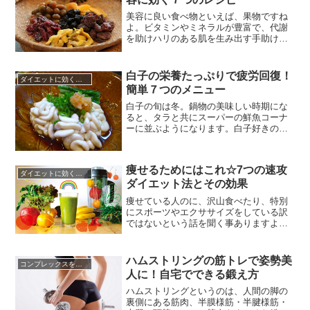
れています。水泳での筋トレは、水の抵
抗がある中で、全身を鍛えることが...
美容に良い食べ物といえば、果物ですね
よ。ビタミンやミネラルが豊富で、代謝
を助けハリのある肌を生み出す手助けを
してくれます。でも、ほとんどの果物は
大半の成分が水分。体を冷やし、代謝を
阻害してしまうことが少なくありませ
白子の栄養たっぷりで疲労回復！
ダイエットに効くレシピ
ん。冷え性に悩む人には逆効果になって
簡単７つのメニュー
しまいます。そこで注目したいのがドラ
イフルーツです。果物の成分が凝縮さ...
白子の旬は冬。鍋物の美味しい時期にな
ると、タラと共にスーパーの鮮魚コーナ
ーに並ぶようになります。白子好きの方
には、待ちに待った季節の到来です。一
方で白子は苦手な人も多い食材のひとつ
ですが、実は栄養たっぷりの素晴らしい
痩せるためにはこれ☆7つの速攻
食材だということをご存知でしょうか。
ダイエットに効くレシピ
ダイエット法とその効果
白子に特に多く含まれる栄養素のひとつ
にビタミンＢ１２があります。ビタ...
痩せている人のに、沢山食べたり、特別
にスポーツやエクササイズをしている訳
ではないという話を聞く事ありますよ
ね。スポーツをしていて痩せているなら
分かるし、あまり食べないのなら太らな
くて当然と思いますが、同じに沢山食べ
ハムストリングの筋トレで姿勢美
コンプレックスを克服する方法
て運動をしなくても太りやすい人と痩せ
人に！自宅でできる鍛え方
ている人がいるのは、いったい何故なの
でしょうか。体質の違いも、もちろん...
ハムストリングというのは、人間の脚の
裏側にある筋肉、半膜様筋・半腱様筋・