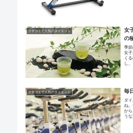
女
クチコミで人気のダイエット
の
季節
女子
くる
し、
なの
始め
毎
クチコミで人気のダイエット
ダイ
ね。
から
うな
ず効
キン