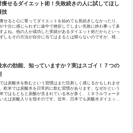
対痩せるダイエット術！失敗続きの人に試してほし
裏技
痩せると心に誓ってダイエットを始めても長続きしなかったり、
が十分に感じられずに途中で挫折してしまい失敗に終わ事って多
すよね。他の人が成功した実績があるダイエット術だからといっ
ずしもその方法が自分に当てはまるとは限らないのですが、様々
イエットを試しては失敗し、自分は痩せにくい体質なのではない
諦めて...
酸水の効能、知っていますか？実はスゴイ！７つの
能
では炭酸水を飲むという習慣はまだ目新しく感じるかもしれませ
、欧米では炭酸水を日常的に飲む習慣があります。なぜかという
米ではもともと炭酸が含まれている水が多く、ミネラルウォータ
いえば炭酸入りを指すのです。近年、日本でも炭酸水ダイエット
酸水を使った美容法が話題になり、少しづつ注目されてきました
。さて...