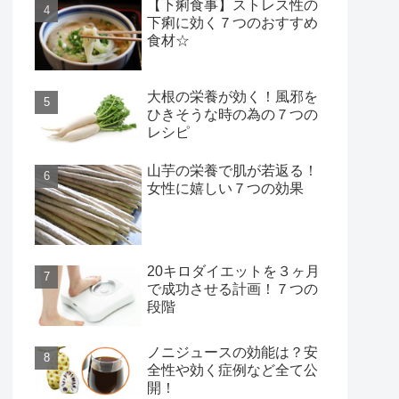
【下痢食事】ストレス性の
下痢に効く７つのおすすめ
食材☆
大根の栄養が効く！風邪を
ひきそうな時の為の７つの
レシピ
山芋の栄養で肌が若返る！
女性に嬉しい７つの効果
20キロダイエットを３ヶ月
で成功させる計画！７つの
段階
ノニジュースの効能は？安
全性や効く症例など全て公
開！