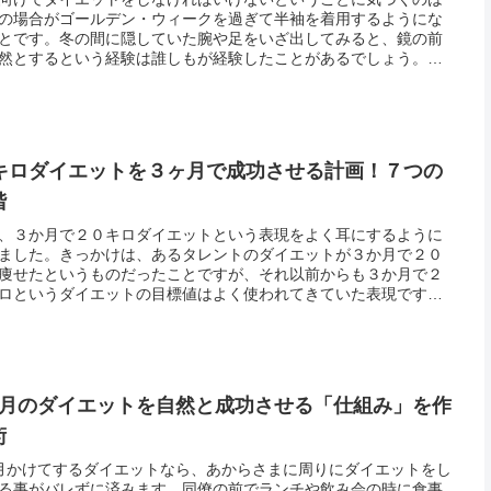
の場合がゴールデン・ウィークを過ぎて半袖を着用するようにな
とです。冬の間に隠していた腕や足をいざ出してみると、鏡の前
然とするという経験は誰しもが経験したことがあるでしょう。し
、梅雨明けして本格的な夏が到来するまですでに後わずか１ヶ月
り。夏...
0キロダイエットを３ヶ月で成功させる計画！７つの
階
、３か月で２０キロダイエットという表現をよく耳にするように
ました。きっかけは、あるタレントのダイエットが３か月で２０
痩せたというものだったことですが、それ以前からも３か月で２
ロというダイエットの目標値はよく使われてきていた表現です。
では何故３か月で２０キロかというと、３か月というのは極端な
エット...
か月のダイエットを自然と成功させる「仕組み」を作
術
月かけてするダイエットなら、あからさまに周りにダイエットをし
る事がバレずに済みます。同僚の前でランチや飲み会の時に食事