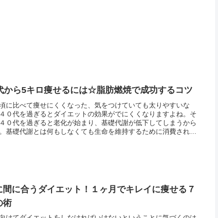
0代から5キロ痩せるには☆脂肪燃焼で成功するコツ
頃に比べて痩せにくくなった、気をつけていても太りやすいな
４０代を過ぎるとダイエットの効果がでにくくなりますよね。そ
４０代を過ぎると老化が始まり、基礎代謝が低下してしまうから
。基礎代謝とは何もしなくても生命を維持するために消費される
ルギーのことで、１０代の頃がもっとも高く、年齢を重ねるごと
下してい...
に間に合うダイエット！１ヶ月でキレイに痩せる７
の術
向けてダイエットをしなければいけないということに気づくのは