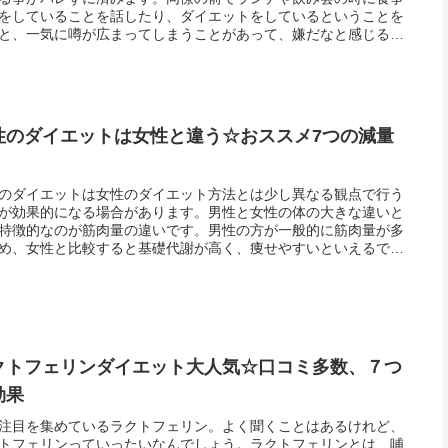
をしていることを話したり、ダイエットをしているということを
と、一気に噂が広まってしまうことがあって、嫌だなと感じる人
いのではないでしょうか。また、急激に痩せようと思うと体調を
し...
性のダイエットは女性と違う☆おススメ7つの減量
！
のダイエットは女性のダイエット方法とは少し異なる観点で行う
が効果的になる場合があります。男性と女性の体の大きな違いと
特徴的なのが筋肉量の違いです。男性の方が一般的に筋肉量が多
め、女性と比較すると基礎代謝が高く、痩せやすいといえるでし
。また、女性には少ないメタボリックシンドロームは中年を過ぎ
性には...
クトフェリンダイエット大人気☆口コミ多数、７つ
効果
注目を集めているラクトフェリン。よく聞くことはあるけれど、
トフェリンっていったいなんでしょう。ラクトフェリンとは、哺