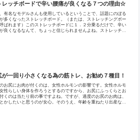
トレッチボードで辛い腰痛が良くなる７つの理由☆
、有名なモデルさんも使用しているということで、話題にのぼる
が多くなったストレッチボード。（または、ストレッチングボー
呼ばれます）このストレッチボードに１．２分乗るだけで、辛い
が良くなるなんて、ちょっと信じられませんよね。ストレッチボ
に乗る事には、様々な効果を引き出すストレッチ作用があるので
アキレ...
尻が一回り小さくなる為の筋トレ、お勧め７種目！
のお尻にお肉が付くのは、女性ホルモンの影響です。女性ホルモ
女性らしい身体を作ろうとするのですから、お尻にふっくらとお
付くのは当たり前の事ですよね。ですが、過度のお尻のお肉は、
とかしたいと思うのが女心。そのうえ、年齢を重ねたり出産など
ることで、お尻の形もどんどん変化していきます。重力に逆らえ
お尻の...