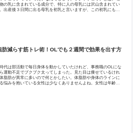
物の乳に含まれている成分で、特に人の母乳には沢山含まれてい
。出産後３日間に出る母乳を初乳と言いますが、この初乳にもっ
多く含まれている成分です。つまり、人間にとって非常に重要な
をする...
脂肪減らす筋トレ術！OLでも２週間で効果を出す方
時代は部活動で毎日身体を動かしていたけれど、事務職のOLにな
ら運動不足でブクブク太ってしまった。見た目は痩せているけれ
体脂肪が異常に多いので何とかしたい。体脂肪や身体のラインに
る悩みを抱いている女性は少なくありませんよね。女性は年齢を
るごとに代謝が悪くなって、体脂肪も増えてしまうので、徐々に
ル...