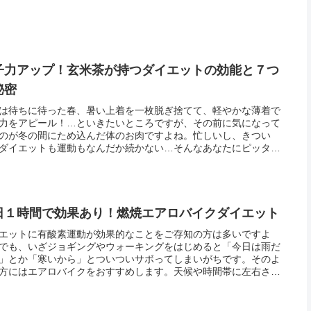
子力アップ！玄米茶が持つダイエットの効能と７つ
秘密
は待ちに待った春、暑い上着を一枚脱ぎ捨てて、軽やかな薄着で
力をアピール！…といきたいところですが、その前に気になって
のが冬の間にため込んだ体のお肉ですよね。忙しいし、きつい
ダイエットも運動もなんだか続かない…そんなあなたにピッタリ
が玄米茶です！このところ、美容に良い効能があると注目を浴び
ている玄...
日１時間で効果あり！燃焼エアロバイクダイエット
エットに有酸素運動が効果的なことをご存知の方は多いですよ
でも、いざジョギングやウォーキングをはじめると「今日は雨だ
」とか「寒いから」とついついサボってしまいがちです。そのよ
方にはエアロバイクをおすすめします。天候や時間帯に左右され
果的に有酸素運動を行うことができますし、ジョギングやウォー
グに比べ...