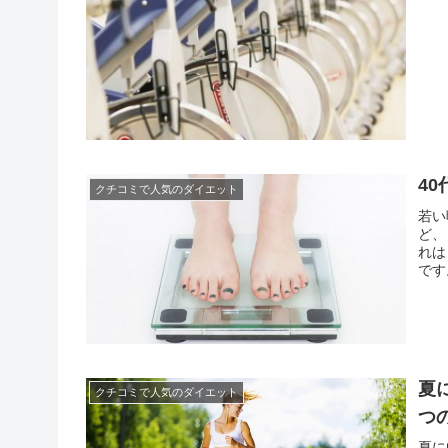
4
クチコミで人気のダイエット
若い
ど、
れは
です
エネ
に低
夏
クチコミで人気のダイエット
つ
夏に