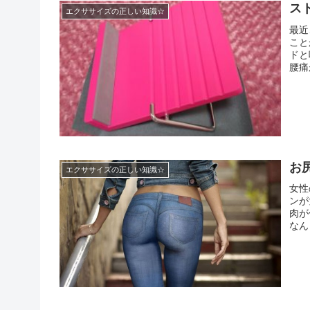
ス
エクササイズの正しい知識☆
最近
こと
ドと
腰痛
ード
す。
お
エクササイズの正しい知識☆
女性
ンが
肉が
なん
を経
ず、