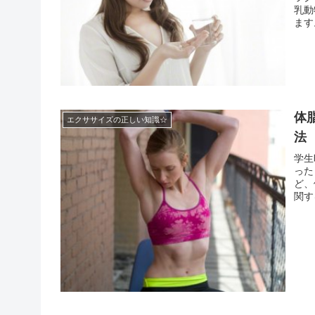
乳動
ます
とも
働き
体
エクササイズの正しい知識☆
法
学生
った
ど、
関す
重ね
スタイ