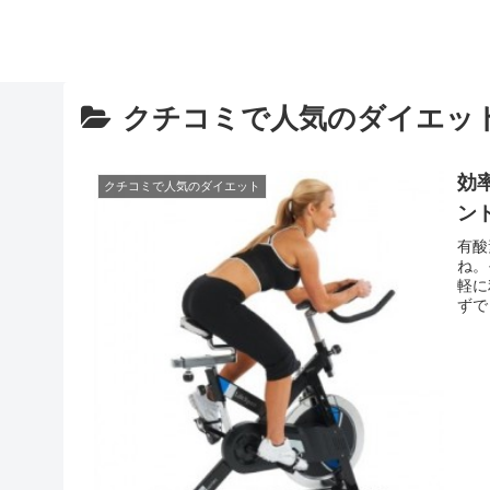
クチコミで人気のダイエッ
効
クチコミで人気のダイエット
ン
有酸
ね。
軽に
ずで
不安
率よ