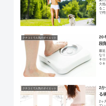
大抵
るこ
で愕
かし
あま
2
クチコミで人気のダイエット
段
最近
なり
キロ
０キ
それ
ダイ
2
クチコミで人気のダイエット
る
2ヶ
てい