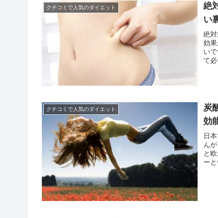
絶
クチコミで人気のダイエット
い
絶対
効果
いで
て必
なダ
かと
炭
クチコミで人気のダイエット
効
日本
んが
と欧
ーと
や炭
よね