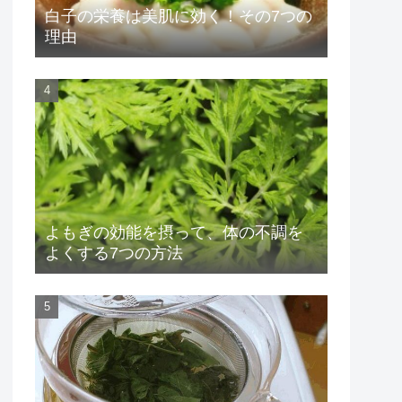
白子の栄養は美肌に効く！その7つの
理由
よもぎの効能を摂って、体の不調を
よくする7つの方法