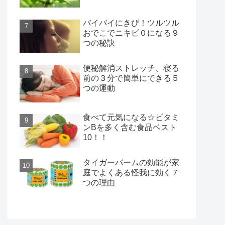
バイバイにきび！ツルツル
おでこでニキビ０になる９
つの秘訣
便秘解消ストレッチ、寝る
前の３分で簡単にできる５
つの運動
食べて元気になる☆ビタミ
ンBを多く含む食品ベスト
10！！
タイガーバームの効能が家
庭でよくある怪我に効く７
つの理由