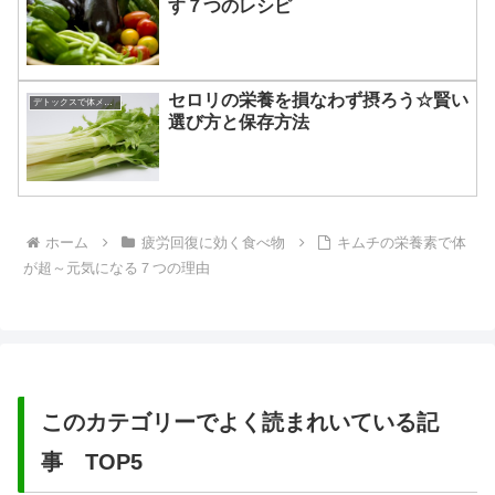
す７つのレシピ
セロリの栄養を損なわず摂ろう☆賢い
デトックスで体メンテナンス
選び方と保存方法
ホーム
疲労回復に効く食べ物
キムチの栄養素で体
が超～元気になる７つの理由
このカテゴリーでよく読まれいている記
事 TOP5