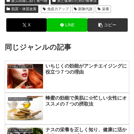
疲労回復に効く食べ物
美と健康のための食事法
肌質・体質改善
免疫力アップ
新陳代謝
栄養
X
LINE
コピー
同じジャンルの記事
いちじくの効能がアンチエイジングに
アンチエイジングに効く食べ物
役立つ７つの理由
蜂蜜の効能で美肌に☆忙しい女性にオ
アンチエイジングに効く食べ物
ススメの７つの摂取法
ナスの栄養を正しく知り、健康に活か
ダイエット中にオススメの食材