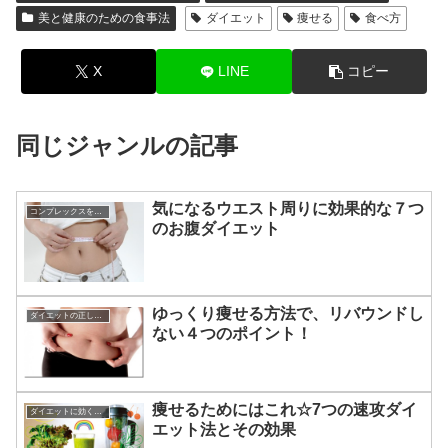
美と健康のための食事法
ダイエット
痩せる
食べ方
X
LINE
コピー
同じジャンルの記事
気になるウエスト周りに効果的な７つ
コンプレックスを克服する方法
のお腹ダイエット
ゆっくり痩せる方法で、リバウンドし
ダイエットの正しい知識
ない４つのポイント！
痩せるためにはこれ☆7つの速攻ダイ
ダイエットに効くレシピ
エット法とその効果