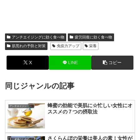
アンチエイジングに効く食べ物
疲労回復に効く食べ物
肌荒れの予防と対策
免疫力アップ
栄養
X
LINE
コピー
同じジャンルの記事
蜂蜜の効能で美肌に☆忙しい女性にオ
アンチエイジングに効く食べ物
ススメの７つの摂取法
さくらんぼの栄養は美人の素！女性が
美と健康のための食事法