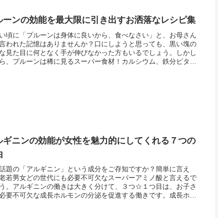
ルーンの効能を最大限に引き出すお洒落なレシピ集
い頃に「プルーンは身体に良いから、食べなさい」と、お母さん
言われた記憶はありませんか？口にしようと思っても、黒い塊の
な見た目に何となく手が伸びなかった方もいるでしょう。しかし
ら、プルーンは稀に見るスーパー食材！カルシウム、鉄分ビタミ
、ビタミンB6、カリウム、水溶性食物繊維、ミネラル、ナイヤシ
ク...
ルギニンの効能が女性を魅力的にしてくれる７つの
由
話題の「アルギニン」という成分をご存知ですか？簡単に言え
老若男女どの世代にも必要不可欠なスーパーアミノ酸と言えるで
う。アルギニンの働きは大きく分けて、３つ☆１つ目は、お子さ
必要不可欠な成長ホルモンの分泌を促進する働きです。成長ホル
の分泌によって、骨や筋肉が成長するので、成長には欠かせない
す。２つ...