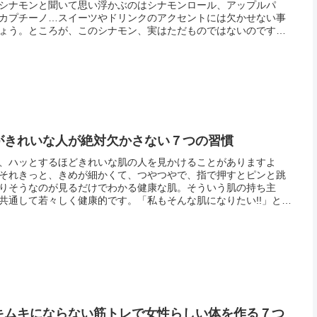
シナモンと聞いて思い浮かぶのはシナモンロール、アップルパ
カプチーノ…スイーツやドリンクのアクセントには欠かせない事
ょう。ところが、このシナモン、実はただものではないのです。
エットや美肌効果、消臭効果…その効果は驚く程多岐にわたりま
料理によく...
がきれいな人が絶対欠かさない７つの習慣
、ハッとするほどきれいな肌の人を見かけることがありますよ
それきっと、きめが細かくて、つやつやで、指で押すとピンと跳
りそうなのが見るだけでわかる健康な肌。そういう肌の持ち主
共通して若々しく健康的です。「私もそんな肌になりたい!!」と思
いる人は多いはず。では肌がきれいな人は、一体どうやってその
さを保...
キムキにならない筋トレで女性らしい体を作る７つ