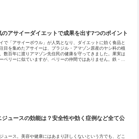
気のアサイーダイエットで成果を出す7つのポイント
イで「アサイーボウル」が人気となり、ダイエットに効く食品と
注目を集めたアサイーは、ブラジル・アマゾン原産のヤシ科の植
、数百年に渡りアマゾン先住民の健康を守ってきました。果実は
ーベリーに似ていますが、ベリーの仲間ではありません。鉄・食
維・カルシウムを多量に含むなど、栄養価が非常に高いことか
「ミラク...
ニジュースの効能は？安全性や効く症例など全て公
！
ジュース。美容や健康にはあまり詳しくないという方でも、どこ