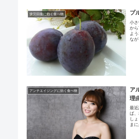
プ
疲労回復に効く食べ物
小さ
から
よう
なが
ンA
ン、ペ
ア
アンチエイジングに効く食べ物
理
最近
ば、
しょ
まに
モン
ので