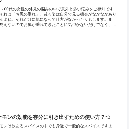
つ
代～60代の女性の外見の悩みの中で意外と多い悩みをご存知です
それは「お尻の垂れ」。後ろ姿は自分で見る機会がなかなかあり
んよね。それだけに気になって仕方がなかったりもします。ま
見えないのでお尻が垂れてきたことに気づかないだけでなく、垂
お尻は老けた印象を与えてしまいます。「若い頃のような張りの
お尻を...
ナモンの効能を存分に引き出すための使い方７つ
モンは数あるスパイスの中でも身近で一般的なスパイスですよ