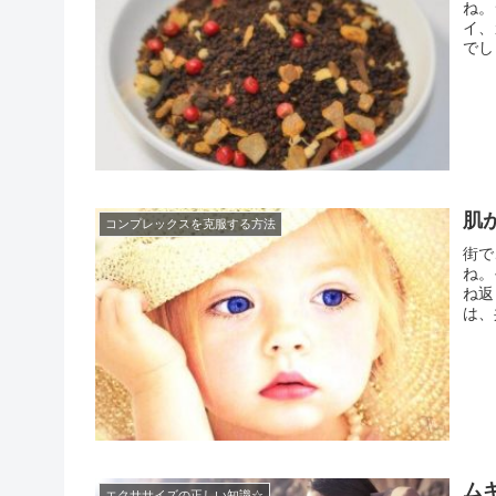
ね。
イ、
でし
ダイ
す。
肌
コンプレックスを克服する方法
街で
ね。
ね返
は、
って
美し
ム
エクササイズの正しい知識☆