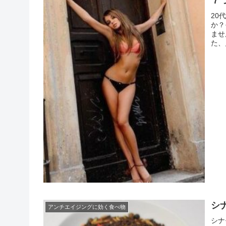
７
20
か？
ませ
た、
れた
ある
シ
アンチエイジングに効く食べ物
シナ