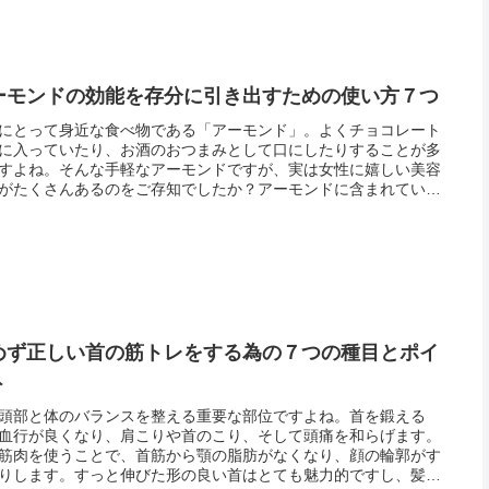
ーモンドの効能を存分に引き出すための使い方７つ
にとって身近な食べ物である「アーモンド」。よくチョコレート
に入っていたり、お酒のおつまみとして口にしたりすることが多
すよね。そんな手軽なアーモンドですが、実は女性に嬉しい美容
がたくさんあるのをご存知でしたか？アーモンドに含まれている
成分で代表的なのが、「ビタミンE」です。ビタミンEの主な働き
化...
めず正しい首の筋トレをする為の７つの種目とポイ
ト
頭部と体のバランスを整える重要な部位ですよね。首を鍛える
血行が良くなり、肩こりや首のこり、そして頭痛を和らげます。
筋肉を使うことで、首筋から顎の脂肪がなくなり、顔の輪郭がす
りします。すっと伸びた形の良い首はとても魅力的ですし、髪の