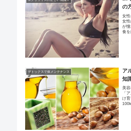
の
女性
女性
が憧
食を
食べ
ょう
ア
デトックスで体メンテナンス
知
美容
「ア
け育
10
かも
ルな.