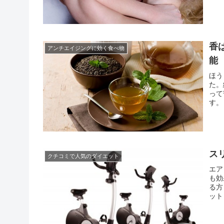
アッ
必要
香
アンチエイジングに効く食べ物
能
ほう
た。
って
す。
ック
ね。
ス
クチコミで人気のダイエット
エア
も効
る方
ット
追い
装を