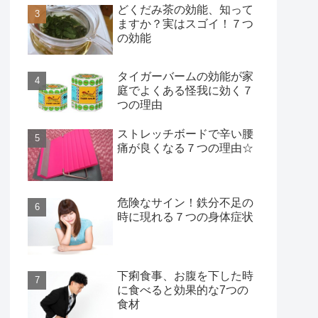
どくだみ茶の効能、知って
ますか？実はスゴイ！７つ
の効能
タイガーバームの効能が家
庭でよくある怪我に効く７
つの理由
ストレッチボードで辛い腰
痛が良くなる７つの理由☆
危険なサイン！鉄分不足の
時に現れる７つの身体症状
下痢食事、お腹を下した時
に食べると効果的な7つの
食材