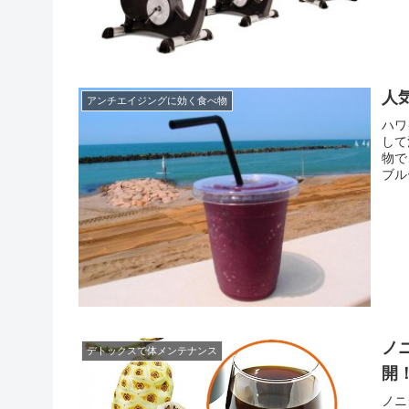
人
アンチエイジングに効く食べ物
ハワ
して
物で
ブル
物繊
ら、
ノ
デトックスで体メンテナンス
開
ノニ