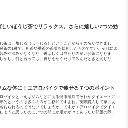
プスタイルも引き立ちます。でも、首のトレーニングには注意が
です。首...
ばしいほうじ茶でリラックス。さらに嬉しい7つの効
じ茶は、焙じる（ほうじる）ということからその名がつきまし
緑茶の1種で、煎茶や番茶の茶葉を焙煎したものですが、それによ
苦みや渋みがなくなり、香ばしく口当たりの良いお茶になりま
しかし、何と言っても、香りをかぐだけで飲んだときと同じリラ
ス効果が得られる、他のお茶にはない効果があるのが魅力ですよ
ほうじ茶...
リムな体に！エアロバイクで痩せる７つのポイント
ロバイクといえばジムなどにある健康器具でそれがダイエットに
果的というのは多くの方がご存知ですよね。実際購入して家にあ
もおられるのではないでしょうか。ですがエアロバイクでダイエ
しようと思ったのにいつの間にか服がかけてあったり部屋の隅に
やられて活躍の場を失っていませんか。エアロバイクは天候や服
気にす...