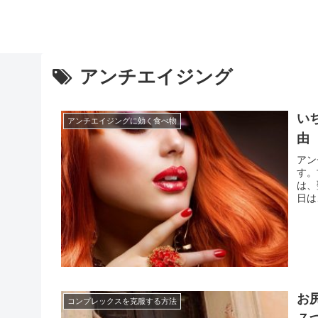
アンチエイジング
い
アンチエイジングに効く食べ物
由
アン
す。
は、
日は
お伝
チジ
お
コンプレックスを克服する方法