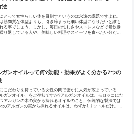
方法
にとって女性らしい体を目指すというのは永遠の課題ですよね。
は筋肉質な体型よりも、引き締まった細い体型になりたいと誰も
れる事でしょう。しかし、毎日の忙しさやストレスなどで暴飲暴
繰り返している人や、美味しい料理やスイーツを食べたい分だけ
てしまい体にお肉が付いてしまっている人もいるのではないでし
か。い...
ルガンオイルって何?効能・効果がよく分かる7つの
識
にこだわりを持っている女性の間で密かに人気が広まっている
ルガンオイル」をご存知ですか?アルガンオイルは、モロッコにだ
つアルガンの木の実から採れるオイルのこと。伝統的な製法では
0kgのアルガンの実から採れるオイルは、わずか1リットルだけ。し
、木の実の収穫が厳しく制限されているので、とても希少なオイ
..