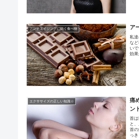
ア
アンチエイジングに効く食べ物
私達
など
いで
効果
栄養
は抗酸
痛
エクササイズの正しい知識☆
ン
首は
と、
首の
っき