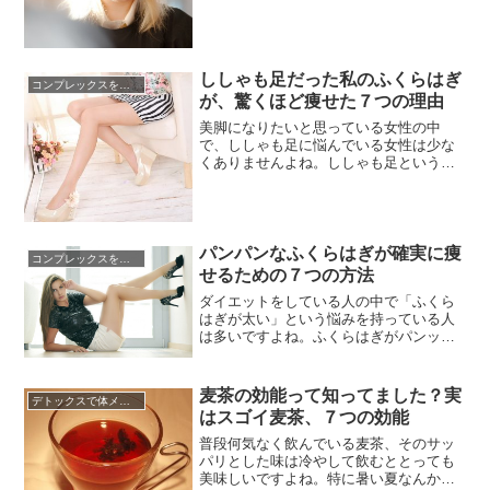
ている人、少なくないと思います。「そ
んなに大食いしてないのに、太る!痩せな
い!」という人にぜひ知っていただきたい
ものがあります。それは「痩せるホルモ
ン」。人の気持ちや体にいろいろ...
ししゃも足だった私のふくらはぎ
コンプレックスを克服する方法
が、驚くほど痩せた７つの理由
美脚になりたいと思っている女性の中
で、ししゃも足に悩んでいる女性は少な
くありませんよね。ししゃも足というの
は、ふくらはぎだけが目立って太い足の
ことです。ふくらはぎは「第二の心臓」
とも呼ばれ、血液を心臓に送り返すポン
プのような役割を果たしている箇所で
す。下半身はもともと重力の関係でむく
パンパンなふくらはぎが確実に痩
コンプレックスを克服する方法
みやすい部分ですが、さらに運動不足
せるための７つの方法
や...
ダイエットをしている人の中で「ふくら
はぎが太い」という悩みを持っている人
は多いですよね。ふくらはぎがパンッと
張っていると、脚全体が太く見えてしま
うし、ヒールを履いた時の脚の形がアン
バランスに見えてしまいます。ふくらは
麦茶の効能って知ってました？実
デトックスで体メンテナンス
ぎがパンパンになってしまう原因はいろ
はスゴイ麦茶、７つの効能
いろあり、その一つは「むくみ」です。
立ったまま、座ったまま…と長時間...
普段何気なく飲んでいる麦茶、そのサッ
パリとした味は冷やして飲むととっても
美味しいですよね。特に暑い夏なんか