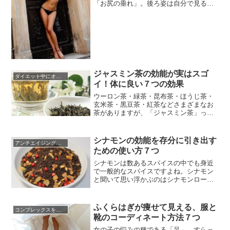
「お尻の垂れ」。後ろ姿は自分で見る機
会がなかなかありませんよね。それだけ
に気になって仕方がなかったりもしま
す。また、見えないのでお尻が垂れてき
たことに気づかないだけでなく、垂れた
お尻は老けた印象を与えてしまいます。
「若い頃のような張りのあるお尻を...
ジャスミン茶の効能が実はスゴ
ダイエット中にオススメの食材
イ！体に良い７つの効果
ウーロン茶・緑茶・昆布茶・ほうじ茶・
玄米茶・黒豆茶・紅茶などさまざまなお
茶がありますが、「ジャスミン茶」って
なぜか別格な飲み物な感じがしますよ
ね。ファミリーレストランのドリンクバ
ーでの一コマをイメージしてください。
シナモンの効能を存分に引き出す
アンチエイジングに効く食べ物
「何飲む？」と彼氏から聞かれたとしま
ための使い方７つ
しょう。そこで「昆布茶！」というより
も、「ジャスミン茶！」と言った方が...
シナモンは数あるスパイスの中でも身近
で一般的なスパイスですよね。シナモン
と聞いて思い浮かぶのはシナモンロー
ル、アップルパイ、カプチーノ…スイー
ツやドリンクのアクセントには欠かせな
い事でしょう。ところが、このシナモ
ふくらはぎが痩せて見える、服と
コンプレックスを克服する方法
ン、実はただものではないのです。ダイ
靴のコーディネート方法７つ
エットや美肌効果、消臭効果…その効果
は驚く程多岐にわたります。料理によ
女の子の悩みの種である「足」。すらっ