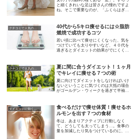
く...
と細くきれいな足は皆さんの憧れですよ
ね。そこで重要なのが、「ふくらはぎ」
です。ふくらはぎは、足の細さを決定す
るともいわれており、この部分で足が細
いかどうかの印象が変わってしまいま
40代から5キロ痩せるには☆脂肪
クチコミで人気のダイエット
す。しかし、ふくらはぎが細くないと嘆
燃焼で成功するコツ
いている方、実は毎日の服と靴のコーデ
ィネートの仕方でその見え方はずいぶ...
若い頃に比べて痩せにくくなった、気を
つけていても太りやすいなど、４０代を
過ぎるとダイエットの効果がでにくくな
りますよね。それは４０代を過ぎると老
化が始まり、基礎代謝が低下してしまう
からです。基礎代謝とは何もしなくても
夏に間に合うダイエット！１ヶ月
クチコミで人気のダイエット
生命を維持するために消費されるエネル
でキレイに痩せる７つの術
ギーのことで、１０代の頃がもっとも高
く、年齢を重ねるごとに低下してい...
夏に向けてダイエットをしなければいけ
ないということに気づくのは大抵の場合
がゴールデン・ウィークを過ぎて半袖を
着用するようになることです。冬の間に
隠していた腕や足をいざ出してみると、
鏡の前で愕然とするという経験は誰しも
食べるだけで痩せ体質！痩せるホ
ダイエットに効くレシピ
が経験したことがあるでしょう。しか
ルモンを出す７つの食材
し、梅雨明けして本格的な夏が到来する
まですでに後わずか１ヶ月あまり。夏...
冬は、あまりアクティブに行動しなく
て、どうしても太ってしまう…。食事の
量を加減したり気をつけているのに、体
重が増えてしまって…なんて悩みを持っ