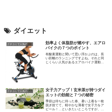
ダイエット
効率よく体脂肪が燃やす、エアロ
クチコミで人気のダイエット
バイクの７つのポイント
有酸素運動と聞いて思い浮かぶのは、長
い距離のランニングですよね。それと同
じくらい人気があるエアロバイク運動。
誰もが一度は気軽に利用したことがある
のではないでしょうか。時間も天気も気
にせずできるので、ダイエット初心者の
人や、夜に危険な夜道を走るのが不安な
人には、大変便利でおススメです。乗っ
てこぐだけですが、効率よく体脂肪...
女子力アップ！玄米茶が持つダイ
クチコミで人気のダイエット
エットの効能と７つの秘密
季節は待ちに待った春、暑い上着を一枚
脱ぎ捨てて、軽やかな薄着で女子力をア
ピール！…といきたいところですが、そ