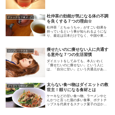
は、キンキンに冷やした麦茶をぐびーっ
と飲むと喉の渇きがすぐとれます。しか
し麦茶は、他のお茶と比べてあまり健康
に良いというイメージは無いのではない
杜仲茶の効能が気になる体の不調
デトックスで体メンテナンス
でしょうか。ダイエットに効果的である
を良くする７つの理由☆
というウーロン茶、カテキンが入って...
杜仲茶「とちゅうちゃ」がすごい効果を
持っているという事が知られるようにな
り、最近は日本だけでなく、中国や東南
アジア、アメリカでも広く飲まれるよう
になりましたよね。杜仲茶とは、杜仲と
いう木の新芽を、乾燥、焙煎して作られ
痩せたいのに痩せない人に共通す
コンプレックスを克服する方法
るお茶のことです。この杜仲は、中国が
る意外な７つの生活習慣
原産の木で、中国では数百年も前から健
康のために飲まれてきましたが、そ...
ダイエットをしてみても、本人いわく
「痩せたいのに痩せない」という人に
は、「自分に甘い」という共通点があり
ます。「楽して痩せたい」という思いか
ら間違ったダイエットに挑戦してみた
り、飽きっぽかったり。そして、それ
太らない食べ物はダイエットの救
は、生活習慣という形で表れていきま
ダイエット中にオススメの食材
世主！頼りになる食材とは
す。自分では無意識にやり過ごしている
生活習慣を客観的にみつめて、ほんの少
ケーキなどの甘い食べ物、ラーメンやと
し改め...
んかつと言った脂の多い食事、ポテトチ
ップスを代表するスナック菓子のほかカ
ップ麺など、現代の日本は美味しい食べ
物で溢れています。ジャンクと言われる