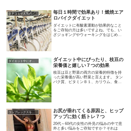
の前に気になってくるのが冬の間にため
込んだ体のお肉ですよね。忙しいし、き
ついし、ダイエットも運動もなんだか続
毎日１時間で効果あり！燃焼エア
クチコミで人気のダイエット
かない…そんなあなたにピッタリなのが
ロバイクダイエット
玄米茶です！このところ、美容に良い効
能があると注目を浴び始めている玄...
ダイエットに有酸素運動が効果的なこと
をご存知の方は多いですよね。でも、い
ざジョギングやウォーキングをはじめる
と「今日は雨だから」とか「寒いから」
とついついサボってしまいがちです。そ
のような方にはエアロバイクをおすすめ
します。天候や時間帯に左右されず効果
的に有酸素運動を行うことができます
ダイエット中にぴったり、枝豆の
ダイエット中にオススメの食材
し、ジョギングやウォーキングに比べ...
栄養価と嬉しい７つの効果
枝豆は豆と野菜の両方の栄養的特徴を持
った栄養価が高い野菜と言えます。 タン
パク質、ビタミンＢ１、カリウム、食物
繊維、鉄分などを豊富に含んでいます。
枝豆は、大豆の成長途中の未熟なときに
収穫すると枝豆として食べることができ
ます。さらに枝豆を収穫しないで、その
ままにしておくことで大豆へと成長して
いきます。枝豆はゆでて食べると...
お尻が垂れてくる原因と、ヒップ
コンプレックスを克服する方法
アップに効く筋トレ７つ
20代～60代の女性の外見の悩みの中で意
外と多い悩みをご存知ですか？それは