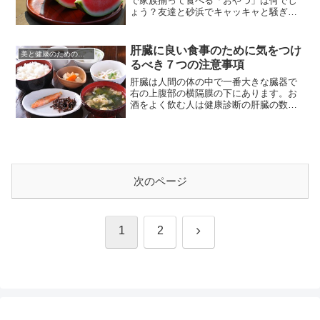
で家族揃って食べる「おやつ」は何でし
ょう？友達と砂浜でキャッキャと騒ぎな
がら、木の棒を持って割る食べ物は何で
しょう？外側は緑と黒のしましまで、中
を割ると赤い食べ物と言ったら、皆さん
肝臓に良い食事のために気をつけ
美と健康のための食事法
もうお分かりですよね？「スイカ」で
るべき７つの注意事項
す！！フルーツと思いきや、実は野菜の
仲間だというスイカは、夏のおやつに...
肝臓は人間の体の中で一番大きな臓器で
右の上腹部の横隔膜の下にあります。お
酒をよく飲む人は健康診断の肝臓の数値
が気になる、なんていいますよね。肝臓
はお酒に含まれるアルコールや体内で発
生した有害なアンモニアなどを体外に排
出する解毒作用があるからです。でも、
肝臓の働きはそれだけではありません。
肝臓は体の化学工場と言われていま...
次のページ
次
1
2
へ