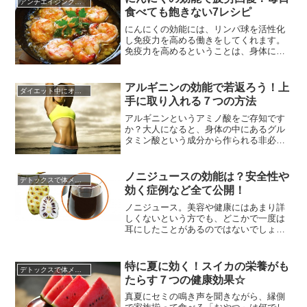
アンチエイジングに効く食べ物
る物をしっかり選ばないと、カロリーや
食べても飽きない7レシピ
タンパク質、カルシウムが不足してしま
う栄養失調の状態になってしまう事...
にんにくの効能には、リンパ球を活性化
し免疫力を高める働きをしてくれます。
免疫力を高めるということは、身体に感
じる疲れを感じにくくなるということで
す。ようは体を元気にしてくれる成分が
含まれているのです。このにんにくです
アルギニンの効能で若返ろう！上
ダイエット中にオススメの食材
が、栄養が豊富なだけではなく、料理に
手に取り入れる７つの方法
入れるとグンと美味しくなるマジック食
材でもあります。スーパーなどには...
アルギニンというアミノ酸をご存知です
か？大人になると、身体の中にあるグル
タミン酸という成分から作られる非必須
アミノ酸ですが、子供のうちは自分で生
成することができないので、必須アミノ
酸というカテゴリに分類されています。
ノニジュースの効能は？安全性や
デトックスで体メンテナンス
しかし、大人になってもアルギニンは体
効く症例など全て公開！
内で十分な量が生成されないので、きち
んと補助してあげる必要があるので...
ノニジュース。美容や健康にはあまり詳
しくないという方でも、どこかで一度は
耳にしたことがあるのではないでしょう
か。ノニジュースが日本で初めて発売さ
れたのは、今から１５年ほど前です。そ
の後、ノニは「奇跡のフルーツ」「ミラ
特に夏に効く！スイカの栄養がも
デトックスで体メンテナンス
クルフルーツ」などの呼び名で一気に知
たらす７つの健康効果☆
名度があがり、今でもその人気は安定し
て続いています。一度は健康食品と...
真夏にセミの鳴き声を聞きながら、縁側