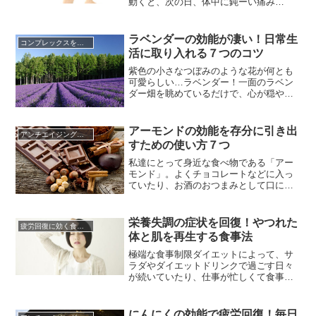
動くと、次の日、体中に鈍ーい痛み
が…。そう、筋肉痛です。時に普通に動
くことさえ辛くなるような痛みに襲われ
ることも。筋肉痛を軽減するためには、
ラベンダーの効能が凄い！日常生
コンプレックスを克服する方法
あらかじめ運動で使用する筋肉を動かし
活に取り入れる７つのコツ
ておくこと。しかも、力の入る動きとは
逆に動かして、筋肉を伸ばしておくこ
紫色の小さなつぼみのような花が何とも
と...
可愛らしい…ラベンダー！一面のラベン
ダー畑を眺めているだけで、心が穏やか
な気持ちになりますよね。しかしなが
ら、ラベンダーの素晴らしさは見た目だ
けではありません。華やかな香りやラベ
アーモンドの効能を存分に引き出
アンチエイジングに効く食べ物
ンダーそのものに、素晴らしき効能が秘
すための使い方７つ
められているのです。ラベンダーの効能
として良く知られているのが、緊張を...
私達にとって身近な食べ物である「アー
モンド」。よくチョコレートなどに入っ
ていたり、お酒のおつまみとして口にし
たりすることが多いですよね。そんな手
軽なアーモンドですが、実は女性に嬉し
い美容効果がたくさんあるのをご存知で
栄養失調の症状を回復！やつれた
疲労回復に効く食べ物
したか？アーモンドに含まれている栄養
体と肌を再生する食事法
成分で代表的なのが、「ビタミンE」で
す。ビタミンEの主な働きは抗酸化...
極端な食事制限ダイエットによって、サ
ラダやダイエットドリンクで過ごす日々
が続いていたり、仕事が忙しくて食事を
する時間も確保できない日々が続くと、
身体は健康な状態を保てなくなってしま
いますよね。この飽食の時代でも、食べ
にんにくの効能で疲労回復！毎日