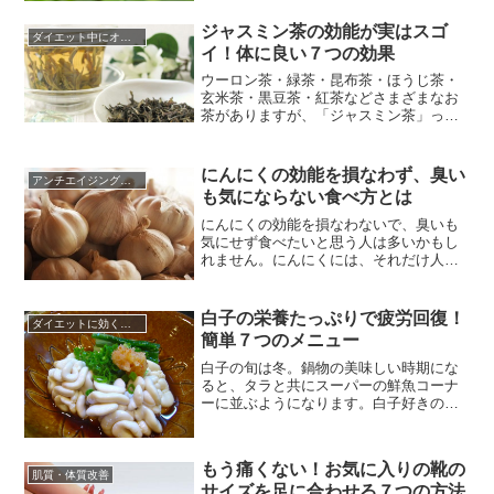
ままにしておくことで大豆へと成長して
いきます。枝豆はゆでて食べると...
ジャスミン茶の効能が実はスゴ
ダイエット中にオススメの食材
イ！体に良い７つの効果
ウーロン茶・緑茶・昆布茶・ほうじ茶・
玄米茶・黒豆茶・紅茶などさまざまなお
茶がありますが、「ジャスミン茶」って
なぜか別格な飲み物な感じがしますよ
ね。ファミリーレストランのドリンクバ
ーでの一コマをイメージしてください。
にんにくの効能を損なわず、臭い
アンチエイジングに効く食べ物
「何飲む？」と彼氏から聞かれたとしま
も気にならない食べ方とは
しょう。そこで「昆布茶！」というより
も、「ジャスミン茶！」と言った方が...
にんにくの効能を損なわないで、臭いも
気にせず食べたいと思う人は多いかもし
れません。にんにくには、それだけ人を
元気にする成分が含まれています。で
も、やはりにんにくというと臭くなると
いうイメージが強いのです。では、臭い
白子の栄養たっぷりで疲労回復！
ダイエットに効くレシピ
も気にならない食べ方にはどんな食べ方
簡単７つのメニュー
があるのでしょうか？にんにくは臭いが
気になる一方で栄養満点、特に疲労回...
白子の旬は冬。鍋物の美味しい時期にな
ると、タラと共にスーパーの鮮魚コーナ
ーに並ぶようになります。白子好きの方
には、待ちに待った季節の到来です。一
方で白子は苦手な人も多い食材のひとつ
ですが、実は栄養たっぷりの素晴らしい
もう痛くない！お気に入りの靴の
食材だということをご存知でしょうか。
肌質・体質改善
サイズを足に合わせる７つの方法
白子に特に多く含まれる栄養素のひとつ