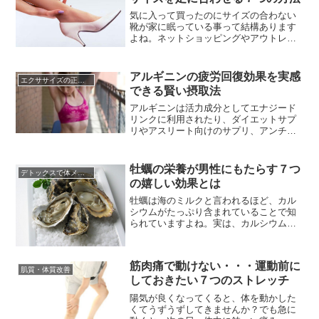
にビタミンＢ１２があります。ビタ...
気に入って買ったのにサイズの合わない
靴が家に眠っている事って結構あります
よね。ネットショッピングやアウトレッ
トモールでの買い物が増えている昨今、
普段履いている靴と同じサイズ表記でも
靴によって大きかったり小さかったりは
アルギニンの疲労回復効果を実感
エクササイズの正しい知識☆
良くあることです。また「在庫1点限
できる賢い摂取法
り！」なんて書いてあると、「ちょっと
きついけど買っちゃえ」と思ってしま...
アルギニンは活力成分としてエナジード
リンクに利用されたり、ダイエットサプ
リやアスリート向けのサプリ、アンチエ
イジングサプリなど様々なサプリメント
の成分として利用されています。アルギ
ニンとはアミノ酸の一種で、体内で生成
牡蠣の栄養が男性にもたらす７つ
デトックスで体メンテナンス
することができるため、非必須アミノ酸
の嬉しい効果とは
に分類されますが、成長期や乳幼児は体
内で分泌量が不十分なため「準必須...
牡蠣は海のミルクと言われるほど、カル
シウムがたっぷり含まれていることで知
られていますよね。実は、カルシウムだ
けではなく、他にも良質な栄養素が沢山
含まれています。牡蠣は美味しいだけで
はなく、その栄養価からシーズンとなる
筋肉痛で動けない・・・運動前に
冬には鍋にシチューにと、食卓に欠かせ
肌質・体質改善
しておきたい７つのストレッチ
ない海の幸です。ヨーロッパでは、単に
美味しいだけではなく、スタミナ増...
陽気が良くなってくると、体を動かした
くてうずうずしてきませんか？でも急に