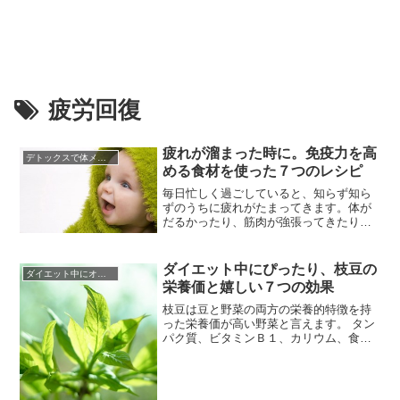
疲労回復
疲れが溜まった時に。免疫力を高
デトックスで体メンテナンス
める食材を使った７つのレシピ
毎日忙しく過ごしていると、知らず知ら
ずのうちに疲れがたまってきます。体が
だるかったり、筋肉が強張ってきたり、
よく眠れなかったり…そんな状況が続く
と免疫力が低下してきます。免疫力が低
下すると元気な時には撃退していたウィ
ダイエット中にぴったり、枝豆の
ダイエット中にオススメの食材
ルスや細菌が増殖し、風邪などの病気に
栄養価と嬉しい７つの効果
かかりやすくなってしまいます。あなた
の疲れのサインはどんな症状ですか...
枝豆は豆と野菜の両方の栄養的特徴を持
った栄養価が高い野菜と言えます。 タン
パク質、ビタミンＢ１、カリウム、食物
繊維、鉄分などを豊富に含んでいます。
枝豆は、大豆の成長途中の未熟なときに
収穫すると枝豆として食べることができ
ます。さらに枝豆を収穫しないで、その